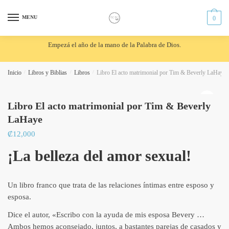
Skip
Skip
to
to
MENU
0
navigation
content
Empezá el año de la mano de la Palabra de Dios.
Inicio
/
Libros y Biblias
/
Libros
/
Libro El acto matrimonial por Tim & Beverly LaHaye
🔍
Libro El acto matrimonial por Tim & Beverly
LaHaye
₡
12,000
¡La belleza del amor sexual!
Un libro franco que trata de las relaciones íntimas entre esposo y
esposa.
Dice el autor, «Escribo con la ayuda de mis esposa Bevery …
Ambos hemos aconsejado, juntos, a bastantes parejas de casados y