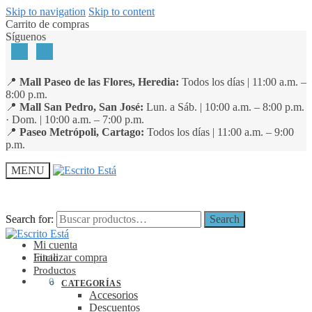
Skip to navigation
Skip to content
Carrito de compras
Síguenos
📍
Mall Paseo de las Flores, Heredia:
Todos los días | 11:00 a.m. –
8:00 p.m.
📍
Mall San Pedro, San José:
Lun. a Sáb. | 10:00 a.m. – 8:00 p.m.
· Dom. | 10:00 a.m. – 7:00 p.m.
📍
Paseo Metrópoli, Cartago:
Todos los días | 11:00 a.m. – 9:00
p.m.
MENU
Search for:
Search for:
Search
Search
Mi cuenta
Finalizar compra
Inicio
Productos
₡
0
0
CATEGORÍAS
Accesorios
Descuentos