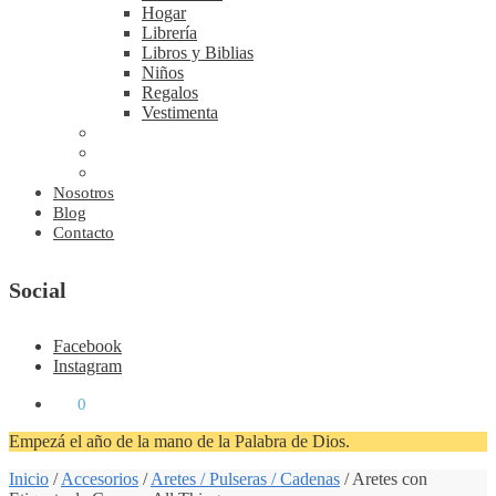
Hogar
Librería
Libros y Biblias
Niños
Regalos
Vestimenta
Nosotros
Blog
Contacto
Social
Facebook
Instagram
₡
0
0
Empezá el año de la mano de la Palabra de Dios.
Inicio
/
Accesorios
/
Aretes / Pulseras / Cadenas
/
Aretes con