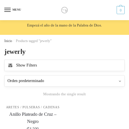
Skip
Skip
to
to
MENU
0
navigation
content
Empezá el año de la mano de la Palabra de Dios.
Inicio
/
Products tagged “jewerly”
jewerly
Show Filters
Mostrando the single result
ARETES / PULSERAS / CADENAS
Anillo Plateado de Cruz –
Negro
₡
4,500