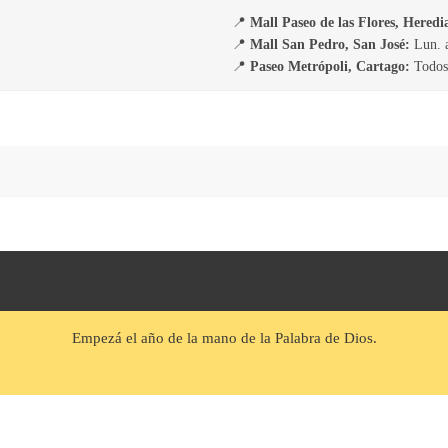
📍
Mall Paseo de las Flores, Heredi
📍
Mall San Pedro, San José:
Lun. a
📍
Paseo Metrópoli, Cartago:
Todos 
Empezá el año de la mano de la Palabra de Dios.