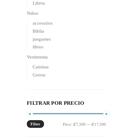
Libros
Niños
accesorios
Biblia
jueguetes
libros
Vestimenta
Camisas
Gorras
FILTRAR POR PRECIO
Filter
Min
Max
Price:
₡7,500
—
₡17,500
price
price