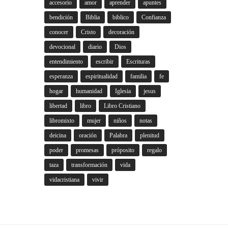
accesorio
amor
aprender
apuntes
bendición
Biblia
biblico
Confianza
conocer
Cristo
decoración
devocional
diario
Dios
entendimiento
escribir
Escrituras
esperanza
espiritualidad
familia
fe
hogar
humanidad
Iglesia
jesus
libertad
libro
Libro Cristiano
libromixto
mujer
niños
notas
deicina
oración
Palabra
plenitud
poder
promesas
próposito
regalo
taza
transformación
vida
vidacristiana
vivir