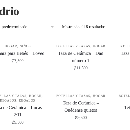
drio
Mostrando all 8 resultados
,
,
HOGAR
NIÑOS
BOTELLAS Y TAZAS
HOGAR
BOTE
ara para Bebés – Loved
Taza de Cerámica – Dad
Taza
número 1
₡
7,500
₡
11,500
,
,
,
ELLAS Y TAZAS
HOGAR
BOTELLAS Y TAZAS
HOGAR
BOTEL
,
REGALOS
REGALOS
Taza de Cerámica –
a de Cerámica – Lucas
Tet
Quédense quietos
2:11
₡
9,500
₡
9,500