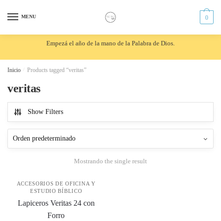
Skip
Skip
to
to
MENU
0
navigation
content
Empezá el año de la mano de la Palabra de Dios.
Inicio
/
Products tagged “veritas”
veritas
Show Filters
Mostrando the single result
ACCESORIOS DE OFICINA Y
ESTUDIO BÍBLICO
Lapiceros Veritas 24 con
Forro