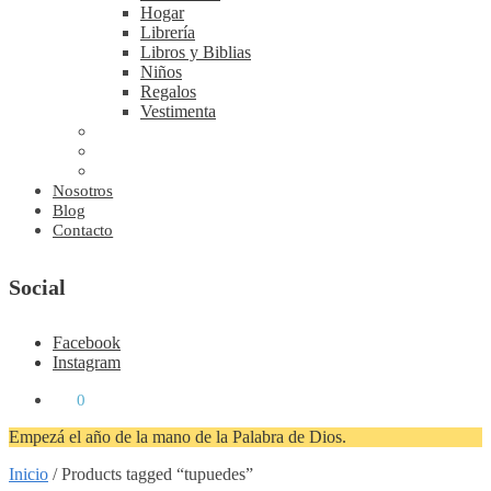
Hogar
Librería
Libros y Biblias
Niños
Regalos
Vestimenta
Nosotros
Blog
Contacto
Social
Facebook
Instagram
₡
0
0
Empezá el año de la mano de la Palabra de Dios.
Inicio
/
Products tagged “tupuedes”