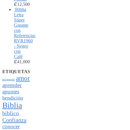
₡
12,500
Biblia
Letra
Súper
Gigante
con
Referencias
RVR1960
- Negro
con
Café
₡
41,000
ETIQUETAS
amor
accesorio
aprender
apuntes
bendición
Biblia
biblico
Confianza
conocer