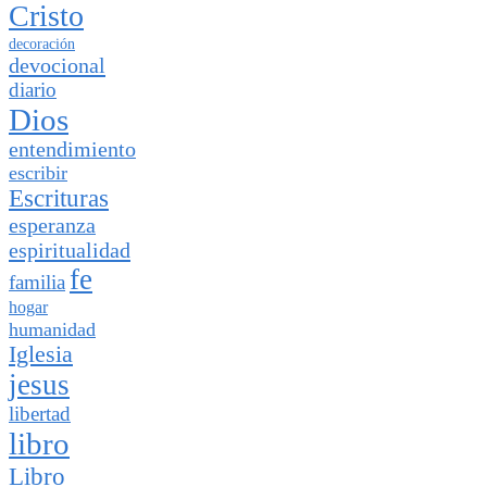
Cristo
decoración
devocional
diario
Dios
entendimiento
escribir
Escrituras
esperanza
espiritualidad
fe
familia
hogar
humanidad
Iglesia
jesus
libertad
libro
Libro