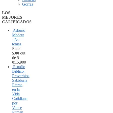
Gorras
LOS
MEJORES
CALIFICADOS
Adorno
Madera
- No
temas
Rated
5.00
out
de 5
₡
15,900
Estudio
Bíblico -
Proverbios,
Sabiduría
Eterna
en la
Vida
Cotidiana
por
Vance
Pitman