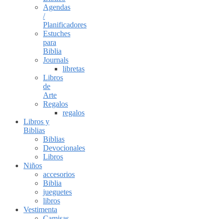
Agendas
/
Planificadores
Estuches
para
Biblia
Journals
libretas
Libros
de
Arte
Regalos
regalos
Libros y
Biblias
Biblias
Devocionales
Libros
Niños
accesorios
Biblia
jueguetes
libros
Vestimenta
Camisas