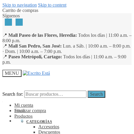
Skip to navigation
Skip to content
Carrito de compras
Síguenos
📍
Mall Paseo de las Flores, Heredia:
Todos los días | 11:00 a.m. –
8:00 p.m.
📍
Mall San Pedro, San José:
Lun. a Sáb. | 10:00 a.m. – 8:00 p.m.
· Dom. | 10:00 a.m. – 7:00 p.m.
📍
Paseo Metrópoli, Cartago:
Todos los días | 11:00 a.m. – 9:00
p.m.
MENU
Search for:
Search for:
Search
Search
Mi cuenta
Finalizar compra
Inicio
Productos
₡
0
0
CATEGORÍAS
Accesorios
Descuentos