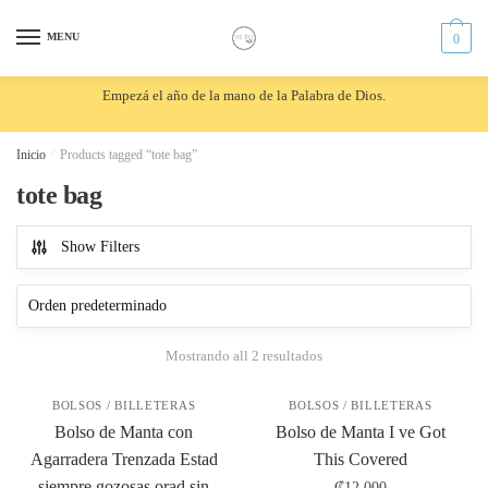
Skip
Skip
to
to
MENU
0
navigation
content
Empezá el año de la mano de la Palabra de Dios.
Inicio
/
Products tagged “tote bag”
tote bag
Show Filters
Mostrando all 2 resultados
BOLSOS / BILLETERAS
BOLSOS / BILLETERAS
Bolso de Manta con
Bolso de Manta I ve Got
Agarradera Trenzada Estad
This Covered
siempre gozosas orad sin
₡
12,000