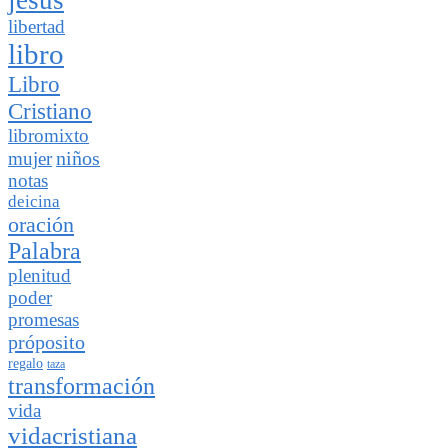
libertad
libro
Libro
Cristiano
libromixto
niños
mujer
notas
deicina
oración
Palabra
plenitud
poder
promesas
próposito
regalo
taza
transformación
vida
vidacristiana