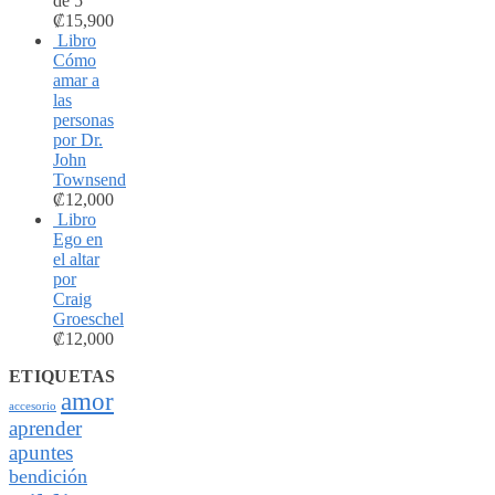
de 5
₡
15,900
Libro
Cómo
amar a
las
personas
por Dr.
John
Townsend
₡
12,000
Libro
Ego en
el altar
por
Craig
Groeschel
₡
12,000
ETIQUETAS
amor
accesorio
aprender
apuntes
bendición