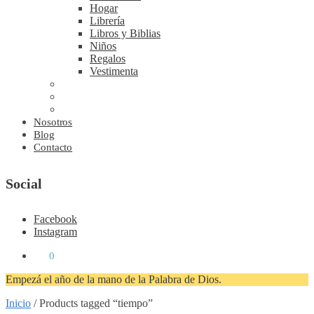
Hogar
Librería
Libros y Biblias
Niños
Regalos
Vestimenta
Nosotros
Blog
Contacto
Social
Facebook
Instagram
₡
0
0
Empezá el año de la mano de la Palabra de Dios.
Inicio
/
Products tagged “tiempo”