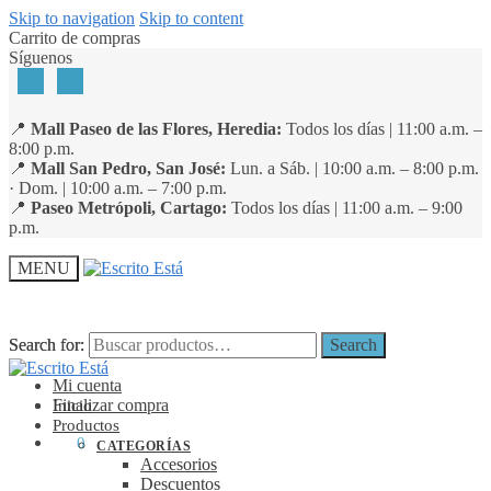
Skip to navigation
Skip to content
Carrito de compras
Síguenos
📍
Mall Paseo de las Flores, Heredia:
Todos los días | 11:00 a.m. –
8:00 p.m.
📍
Mall San Pedro, San José:
Lun. a Sáb. | 10:00 a.m. – 8:00 p.m.
· Dom. | 10:00 a.m. – 7:00 p.m.
📍
Paseo Metrópoli, Cartago:
Todos los días | 11:00 a.m. – 9:00
p.m.
MENU
Search for:
Search for:
Search
Search
Mi cuenta
Finalizar compra
Inicio
Productos
₡
0
0
CATEGORÍAS
Accesorios
Descuentos