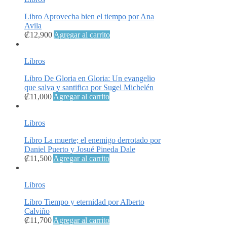
Libro Aprovecha bien el tiempo por Ana
Avila
₡
12,900
Agregar al carrito
Libros
Libro De Gloria en Gloria: Un evangelio
que salva y santifica por Sugel Michelén
₡
11,000
Agregar al carrito
Libros
Libro La muerte; el enemigo derrotado por
Daniel Puerto y Josué Pineda Dale
₡
11,500
Agregar al carrito
Libros
Libro Tiempo y eternidad por Alberto
Calviño
₡
11,700
Agregar al carrito