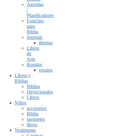
Agendas
/
Planificadores
Estuches
para
Biblia
Journals
libretas
Libros
de
Arte
Regalos
regalos
Libros y
Biblias
Biblias
Devocionales
Libros
Niños
accesorios
Biblia
jueguetes
libros
Vestimenta
Camisas