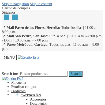
Skip to navigation
Skip to content
Carrito de compras
Síguenos
📍
Mall Paseo de las Flores, Heredia:
Todos los días | 11:00 a.m. –
8:00 p.m.
📍
Mall San Pedro, San José:
Lun. a Sáb. | 10:00 a.m. – 8:00 p.m.
· Dom. | 10:00 a.m. – 7:00 p.m.
📍
Paseo Metrópoli, Cartago:
Todos los días | 11:00 a.m. – 9:00
p.m.
MENU
Search for:
Search for:
Search
Search
Mi cuenta
Finalizar compra
Inicio
Productos
₡
0
0
CATEGORÍAS
Accesorios
Descuentos