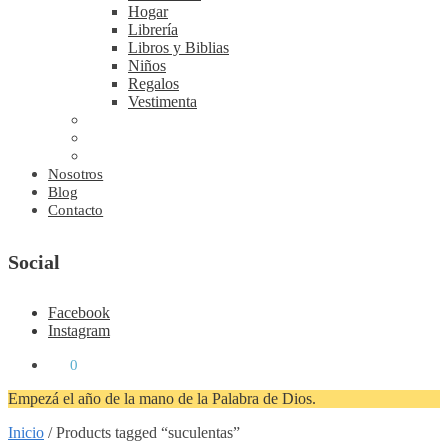
Hogar
Librería
Libros y Biblias
Niños
Regalos
Vestimenta
Nosotros
Blog
Contacto
Social
Facebook
Instagram
₡
0
0
Empezá el año de la mano de la Palabra de Dios.
Inicio
/
Products tagged “suculentas”