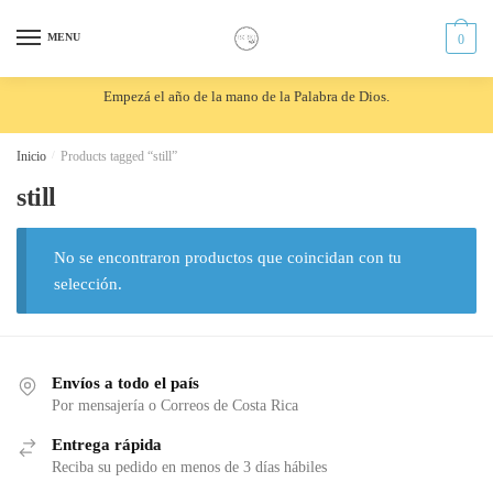
Skip
Skip
to
to
MENU
0
navigation
content
Empezá el año de la mano de la Palabra de Dios.
Inicio
/
Products tagged “still”
still
No se encontraron productos que coincidan con tu
selección.
Envíos a todo el país
Por mensajería o Correos de Costa Rica
Entrega rápida
Reciba su pedido en menos de 3 días hábiles