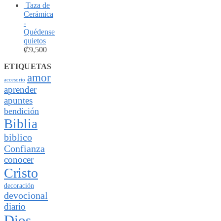
Taza de
Cerámica
-
Quédense
quietos
₡
9,500
ETIQUETAS
amor
accesorio
aprender
apuntes
bendición
Biblia
biblico
Confianza
conocer
Cristo
decoración
devocional
diario
Dios