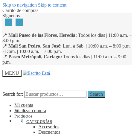
Skip to navigation
Skip to content
Carrito de compras
Síguenos
📍
Mall Paseo de las Flores, Heredia:
Todos los días | 11:00 a.m. –
8:00 p.m.
📍
Mall San Pedro, San José:
Lun. a Sáb. | 10:00 a.m. – 8:00 p.m.
· Dom. | 10:00 a.m. – 7:00 p.m.
📍
Paseo Metrópoli, Cartago:
Todos los días | 11:00 a.m. – 9:00
p.m.
MENU
Search for:
Search for:
Search
Search
Mi cuenta
Finalizar compra
Inicio
Productos
₡
0
0
CATEGORÍAS
Accesorios
Descuentos