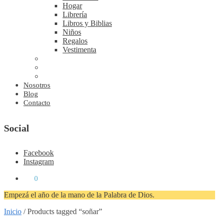
Hogar
Librería
Libros y Biblias
Niños
Regalos
Vestimenta
Nosotros
Blog
Contacto
Social
Facebook
Instagram
₡
0
0
Empezá el año de la mano de la Palabra de Dios.
Inicio
/
Products tagged “soñar”