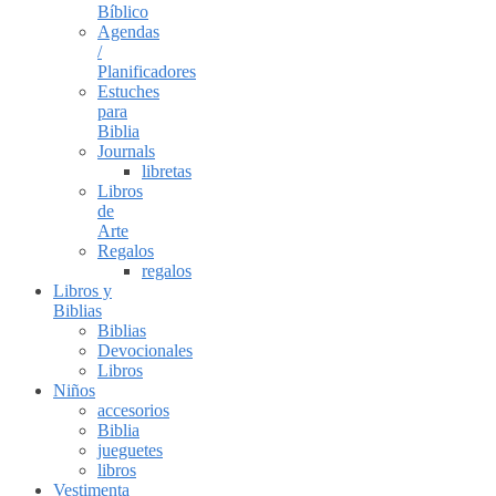
Bíblico
Agendas
/
Planificadores
Estuches
para
Biblia
Journals
libretas
Libros
de
Arte
Regalos
regalos
Libros y
Biblias
Biblias
Devocionales
Libros
Niños
accesorios
Biblia
jueguetes
libros
Vestimenta