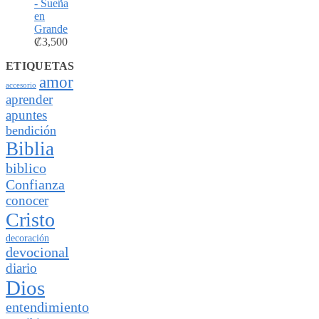
- Sueña
en
Grande
₡
3,500
ETIQUETAS
amor
accesorio
aprender
apuntes
bendición
Biblia
biblico
Confianza
conocer
Cristo
decoración
devocional
diario
Dios
entendimiento