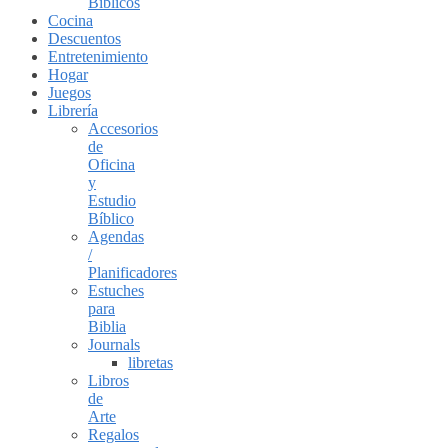
Biblicos
Cocina
Descuentos
Entretenimiento
Hogar
Juegos
Librería
Accesorios
de
Oficina
y
Estudio
Bíblico
Agendas
/
Planificadores
Estuches
para
Biblia
Journals
libretas
Libros
de
Arte
Regalos