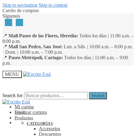
Skip to navigation
Skip to content
Carrito de compras
Síguenos
📍
Mall Paseo de las Flores, Heredia:
Todos los días | 11:00 a.m. –
8:00 p.m.
📍
Mall San Pedro, San José:
Lun. a Sáb. | 10:00 a.m. – 8:00 p.m.
· Dom. | 10:00 a.m. – 7:00 p.m.
📍
Paseo Metrópoli, Cartago:
Todos los días | 11:00 a.m. – 9:00
p.m.
MENU
Search for:
Search for:
Search
Search
Mi cuenta
Finalizar compra
Inicio
Productos
₡
0
0
CATEGORÍAS
Accesorios
Descuentos