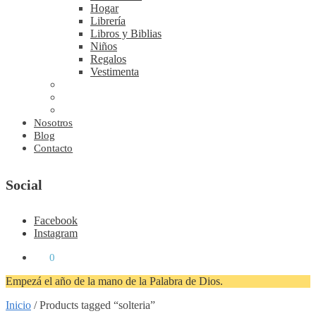
Hogar
Librería
Libros y Biblias
Niños
Regalos
Vestimenta
Nosotros
Blog
Contacto
Social
Facebook
Instagram
₡
0
0
Empezá el año de la mano de la Palabra de Dios.
Inicio
/
Products tagged “solteria”