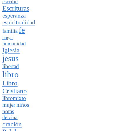
escribir
Escrituras
esperanza
espiritualidad
fe
familia
hogar
humanidad
Iglesia
jesus
libertad
libro
Libro
Cristiano
libromixto
niños
mujer
notas
deicina
oración