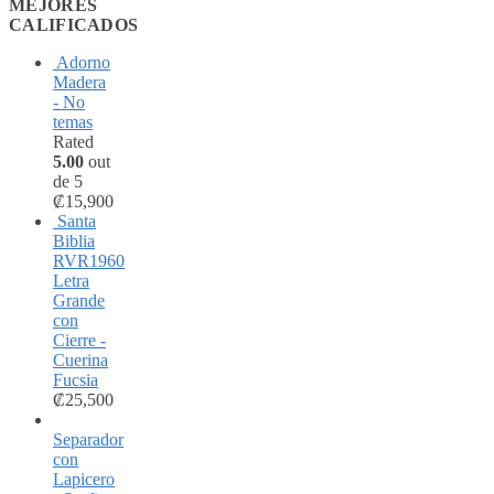
MEJORES
CALIFICADOS
Adorno
Madera
- No
temas
Rated
5.00
out
de 5
₡
15,900
Santa
Biblia
RVR1960
Letra
Grande
con
Cierre -
Cuerina
Fucsia
₡
25,500
Separador
con
Lapicero