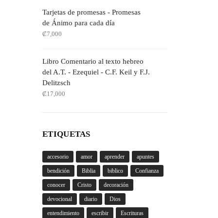
Tarjetas de promesas - Promesas
de Ánimo para cada día
₡
7,000
Libro Comentario al texto hebreo
del A.T. - Ezequiel - C.F. Keil y F.J.
Delitzsch
₡
17,000
ETIQUETAS
accesorio
amor
aprender
apuntes
bendición
Biblia
biblico
Confianza
conocer
Cristo
decoración
devocional
diario
Dios
entendimiento
escribir
Escrituras