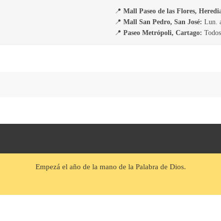
📍
Mall Paseo de las Flores, Heredi
📍
Mall San Pedro, San José:
Lun. a
📍
Paseo Metrópoli, Cartago:
Todos 
Empezá el año de la mano de la Palabra de Dios.