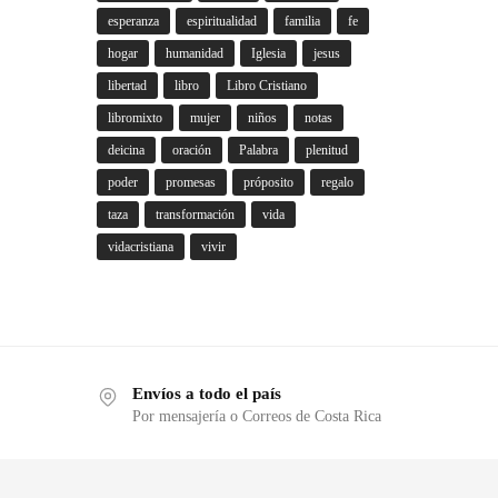
esperanza
espiritualidad
familia
fe
hogar
humanidad
Iglesia
jesus
libertad
libro
Libro Cristiano
libromixto
mujer
niños
notas
deicina
oración
Palabra
plenitud
poder
promesas
próposito
regalo
taza
transformación
vida
vidacristiana
vivir
Envíos a todo el país
Por mensajería o Correos de Costa Rica