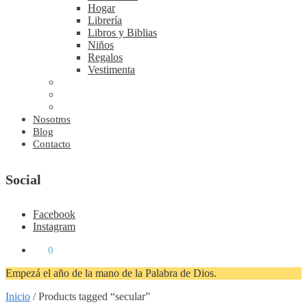
Hogar
Librería
Libros y Biblias
Niños
Regalos
Vestimenta
Nosotros
Blog
Contacto
Social
Facebook
Instagram
₡
0
0
Empezá el año de la mano de la Palabra de Dios.
Inicio
/
Products tagged “secular”