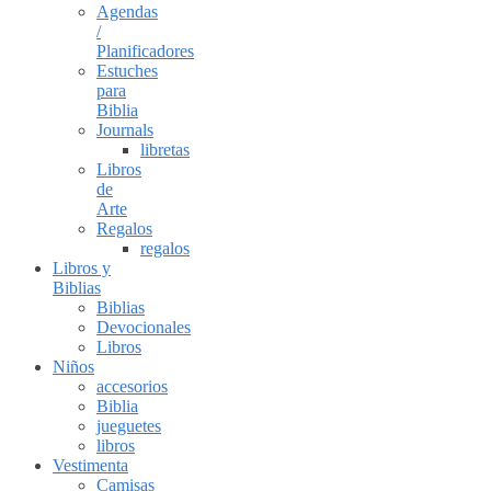
Agendas
/
Planificadores
Estuches
para
Biblia
Journals
libretas
Libros
de
Arte
Regalos
regalos
Libros y
Biblias
Biblias
Devocionales
Libros
Niños
accesorios
Biblia
jueguetes
libros
Vestimenta
Camisas