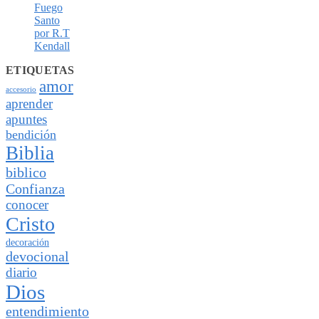
Fuego
Santo
por R.T
Kendall
ETIQUETAS
amor
accesorio
aprender
apuntes
bendición
Biblia
biblico
Confianza
conocer
Cristo
decoración
devocional
diario
Dios
entendimiento