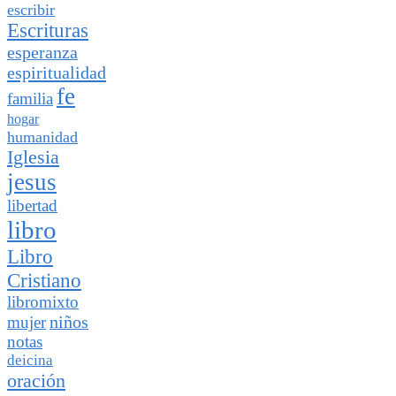
escribir
Escrituras
esperanza
espiritualidad
fe
familia
hogar
humanidad
Iglesia
jesus
libertad
libro
Libro
Cristiano
libromixto
niños
mujer
notas
deicina
oración