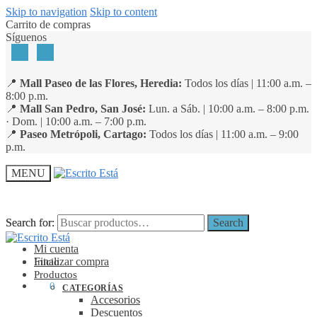
Skip to navigation
Skip to content
Carrito de compras
Síguenos
📍
Mall Paseo de las Flores, Heredia:
Todos los días | 11:00 a.m. –
8:00 p.m.
📍
Mall San Pedro, San José:
Lun. a Sáb. | 10:00 a.m. – 8:00 p.m.
· Dom. | 10:00 a.m. – 7:00 p.m.
📍
Paseo Metrópoli, Cartago:
Todos los días | 11:00 a.m. – 9:00
p.m.
MENU
Search for:
Search for:
Search
Search
Mi cuenta
Finalizar compra
Inicio
Productos
₡
0
0
CATEGORÍAS
Accesorios
Descuentos