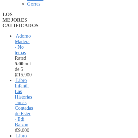
Gorras
LOS
MEJORES
CALIFICADOS
Adorno
Madera
- No
temas
Rated
5.00
out
de 5
₡
15,900
Libro
Infantil
Las
Historias
Jamás
Contadas
de Ester
- Edi
Balzan
₡
9,000
Libro