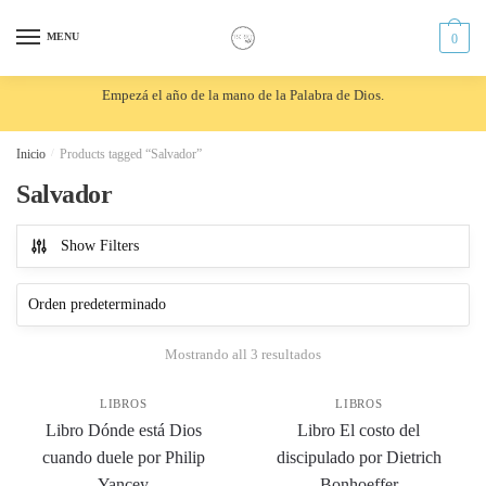
Skip
Skip
to
to
MENU
0
navigation
content
Empezá el año de la mano de la Palabra de Dios.
Inicio
/
Products tagged “Salvador”
Salvador
Show Filters
Mostrando all 3 resultados
LIBROS
LIBROS
Libro Dónde está Dios
Libro El costo del
cuando duele por Philip
discipulado por Dietrich
Yancey
Bonhoeffer