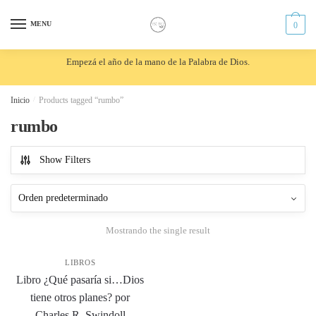
Skip
Skip
to
to
MENU
0
navigation
content
Empezá el año de la mano de la Palabra de Dios.
Inicio
/
Products tagged “rumbo”
rumbo
Show Filters
Mostrando the single result
LIBROS
Libro ¿Qué pasaría si…Dios
tiene otros planes? por
Charles R. Swindoll