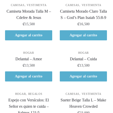
,
,
CAMISAS
VESTIMENTA
CAMISAS
VESTIMENTA
Camiseta Morada Talla M –
Camiseta Morado Claro Talla
Cdefee & Jesus
S – God’s Plan Isaiah 55:8-9
₡
15,500
₡
16,500
Agregar al carrito
Agregar al carrito
HOGAR
HOGAR
Delantal – Amor
Delantal – Cuida
₡
13,500
₡
13,500
Agregar al carrito
Agregar al carrito
,
,
HOGAR
REGALOS
CAMISAS
VESTIMENTA
Espejo con Versículos: El
Sueter Beige Talla L – Make
Señor es quien te cuida –
Heaven Crowded
Salmos 121:5
₡
23,000