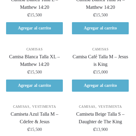
Matthew 14:20
Matthew 14:20
₡
15,500
₡
15,500
Agregar al carrito
Agregar al carrito
CAMISAS
CAMISAS
Camisa Blanca Talla XL –
Camisa Café Talla M – Jesus
Matthew 14:20
is King
₡
15,500
₡
15,000
Agregar al carrito
Agregar al carrito
,
,
CAMISAS
VESTIMENTA
CAMISAS
VESTIMENTA
Camiseta Azul Talla M –
Camiseta Beige Talla S –
Cdefee & Jesus
Daughter de The King
₡
15,500
₡
13,900