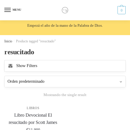
Skip
Skip
to
to
MENU
0
navigation
content
Empezá el año de la mano de la Palabra de Dios.
Inicio
/
Products tagged “resucitado”
resucitado
Show Filters
Mostrando the single result
LIBROS
Libro Devocional El
resucitado por Scott James
₡
11,900