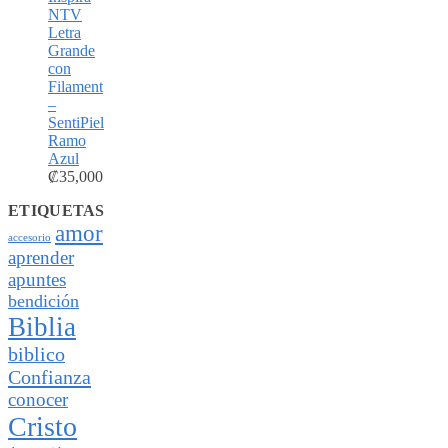
NTV
Letra
Grande
con
Filament
–
SentiPiel
Ramo
Azul
₡
35,000
ETIQUETAS
amor
accesorio
aprender
apuntes
bendición
Biblia
biblico
Confianza
conocer
Cristo