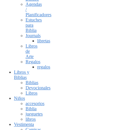
Agendas
/
Planificadores
Estuches
para
Biblia
Journals
libretas
Libros
de
Arte
Regalos
regalos
Libros y
Biblias
Biblias
Devocionales
Libros
Niños
accesorios
Biblia
jueguetes
libros
Vestimenta
Camisas