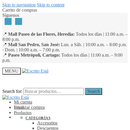
Skip to navigation
Skip to content
Carrito de compras
Síguenos
📍
Mall Paseo de las Flores, Heredia:
Todos los días | 11:00 a.m. –
8:00 p.m.
📍
Mall San Pedro, San José:
Lun. a Sáb. | 10:00 a.m. – 8:00 p.m.
· Dom. | 10:00 a.m. – 7:00 p.m.
📍
Paseo Metrópoli, Cartago:
Todos los días | 11:00 a.m. – 9:00
p.m.
MENU
Search for:
Search for:
Search
Search
Mi cuenta
Finalizar compra
Inicio
Productos
₡
0
0
CATEGORÍAS
Accesorios
Descuentos