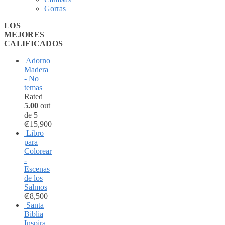
Gorras
LOS
MEJORES
CALIFICADOS
Adorno
Madera
- No
temas
Rated
5.00
out
de 5
₡
15,900
Libro
para
Colorear
-
Escenas
de los
Salmos
₡
8,500
Santa
Biblia
Inspira