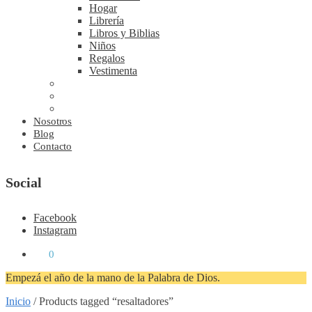
Hogar
Librería
Libros y Biblias
Niños
Regalos
Vestimenta
Nosotros
Blog
Contacto
Social
Facebook
Instagram
₡
0
0
Empezá el año de la mano de la Palabra de Dios.
Inicio
/
Products tagged “resaltadores”