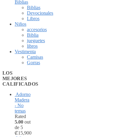
Biblias
Biblias
Devocionales
Libros
Niños
accesorios
Biblia
jueguetes
libros
Vestimenta
Camisas
Gorras
LOS
MEJORES
CALIFICADOS
Adorno
Madera
- No
temas
Rated
5.00
out
de 5
₡
15,900