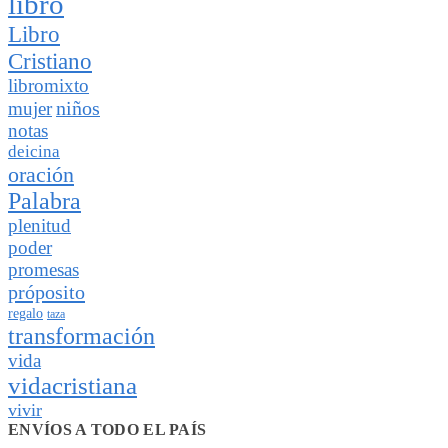
libro
Libro
Cristiano
libromixto
niños
mujer
notas
deicina
oración
Palabra
plenitud
poder
promesas
próposito
regalo
taza
transformación
vida
vidacristiana
vivir
ENVÍOS A TODO EL PAÍS