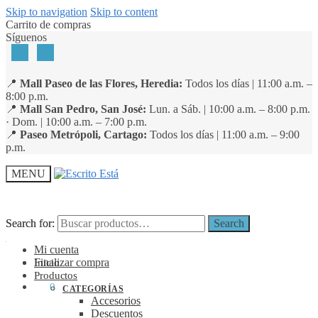
Skip to navigation
Skip to content
Carrito de compras
Síguenos
📍
Mall Paseo de las Flores, Heredia:
Todos los días | 11:00 a.m. –
8:00 p.m.
📍
Mall San Pedro, San José:
Lun. a Sáb. | 10:00 a.m. – 8:00 p.m.
· Dom. | 10:00 a.m. – 7:00 p.m.
📍
Paseo Metrópoli, Cartago:
Todos los días | 11:00 a.m. – 9:00
p.m.
MENU
Search for:
Search for:
Search
Search
Mi cuenta
Finalizar compra
Inicio
Productos
₡
0
0
CATEGORÍAS
Accesorios
Descuentos