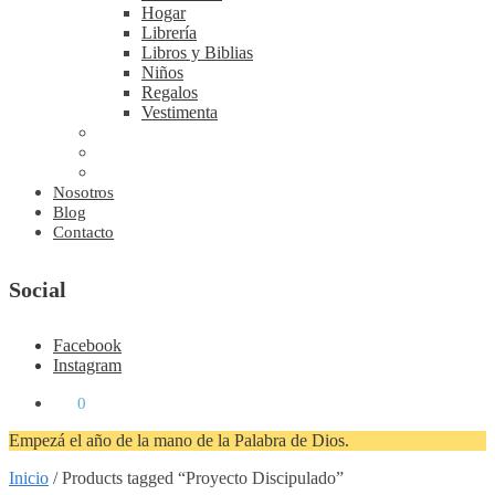
Hogar
Librería
Libros y Biblias
Niños
Regalos
Vestimenta
Nosotros
Blog
Contacto
Social
Facebook
Instagram
₡
0
0
Empezá el año de la mano de la Palabra de Dios.
Inicio
/
Products tagged “Proyecto Discipulado”