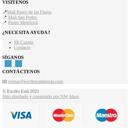
VISÍTENOS
📍
Mall Paseo de las Flores
📍
Mall San Pedro
📍
Paseo Metrópoli
¿NECESITA AYUDA?
Mi Cuenta
Contacto
SÍGANOS
CONTÁCTENOS
📧
ventas@escritoestatienda.com
© Escrito Está 2021
Sitio diseñado y construido por NW Ideas