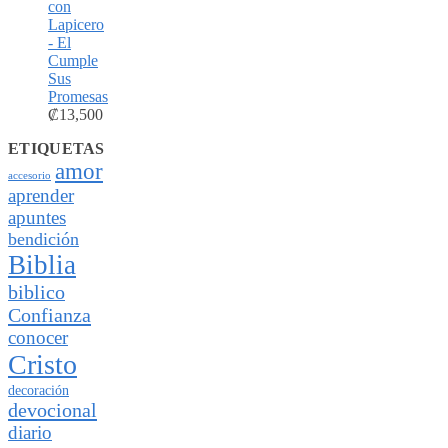
con
Lapicero
- El
Cumple
Sus
Promesas
₡
13,500
ETIQUETAS
amor
accesorio
aprender
apuntes
bendición
Biblia
biblico
Confianza
conocer
Cristo
decoración
devocional
diario