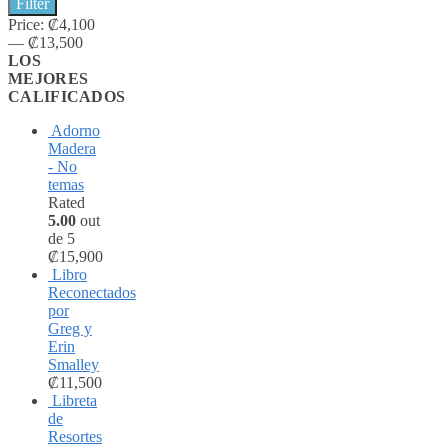
Filter
price
price
Price:
₡4,100
—
₡13,500
LOS
MEJORES
CALIFICADOS
Adorno
Madera
- No
temas
Rated
5.00
out
de 5
₡
15,900
Libro
Reconectados
por
Greg y
Erin
Smalley
₡
11,500
Libreta
de
Resortes