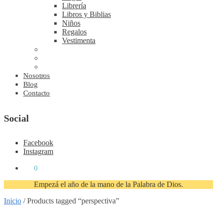
Librería
Libros y Biblias
Niños
Regalos
Vestimenta
Nosotros
Blog
Contacto
Social
Facebook
Instagram
₡
0
0
Empezá el año de la mano de la Palabra de Dios.
Inicio
/
Products tagged “perspectiva”