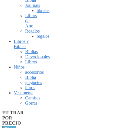
Biblia
Journals
libretas
Libros
de
Arte
Regalos
regalos
Libros y
Biblias
Biblias
Devocionales
Libros
Niños
accesorios
Biblia
jueguetes
libros
Vestimenta
Camisas
Gorras
FILTRAR
POR
PRECIO
Min
Max