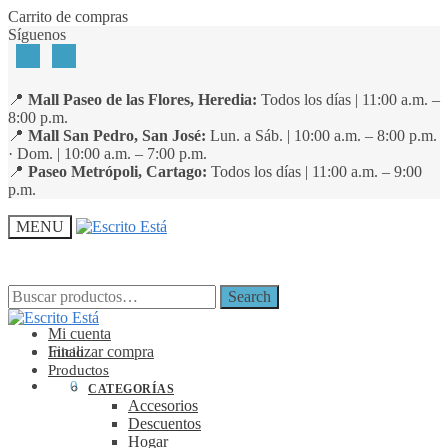
Skip
Skip
Carrito de compras
to
to
Síguenos
navigation
content
📍
Mall Paseo de las Flores, Heredia:
Todos los días | 11:00 a.m. –
8:00 p.m.
📍
Mall San Pedro, San José:
Lun. a Sáb. | 10:00 a.m. – 8:00 p.m.
· Dom. | 10:00 a.m. – 7:00 p.m.
📍
Paseo Metrópoli, Cartago:
Todos los días | 11:00 a.m. – 9:00
p.m.
MENU
Search
Search
Search
Search
for:
for:
Mi cuenta
Finalizar compra
Inicio
Productos
₡
0
0
CATEGORÍAS
Accesorios
Descuentos
Hogar