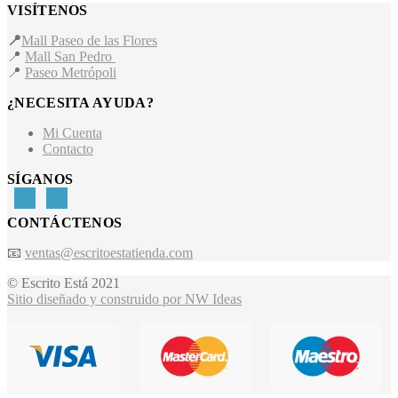
VISÍTENOS
📍
Mall Paseo de las Flores
📍
Mall San Pedro
📍
Paseo Metrópoli
¿NECESITA AYUDA?
Mi Cuenta
Contacto
SÍGANOS
CONTÁCTENOS
📧
ventas@escritoestatienda.com
© Escrito Está 2021
Sitio diseñado y construido por NW Ideas