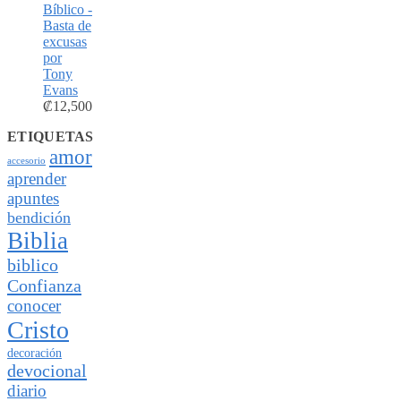
Bíblico -
Basta de
excusas
por
Tony
Evans
₡
12,500
ETIQUETAS
amor
accesorio
aprender
apuntes
bendición
Biblia
biblico
Confianza
conocer
Cristo
decoración
devocional
diario