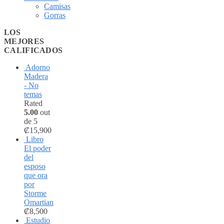
Camisas
Gorras
LOS
MEJORES
CALIFICADOS
Adorno
Madera
- No
temas
Rated
5.00
out
de 5
₡
15,900
Libro
El poder
del
esposo
que ora
por
Storme
Omartian
₡
8,500
Estudio