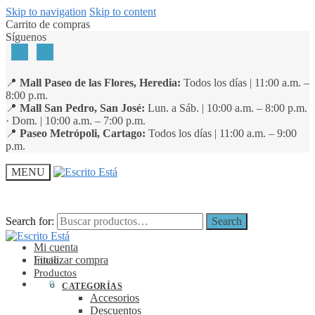
Skip to navigation
Skip to content
Carrito de compras
Síguenos
📍
Mall Paseo de las Flores, Heredia:
Todos los días | 11:00 a.m. –
8:00 p.m.
📍
Mall San Pedro, San José:
Lun. a Sáb. | 10:00 a.m. – 8:00 p.m.
· Dom. | 10:00 a.m. – 7:00 p.m.
📍
Paseo Metrópoli, Cartago:
Todos los días | 11:00 a.m. – 9:00
p.m.
MENU
Search for:
Search for:
Search
Search
Mi cuenta
Finalizar compra
Inicio
Productos
₡
0
0
CATEGORÍAS
Accesorios
Descuentos