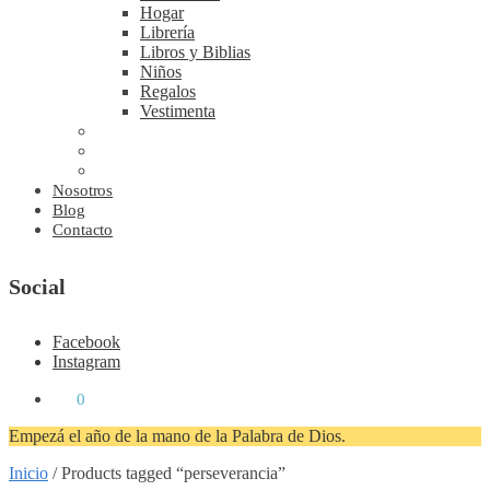
Hogar
Librería
Libros y Biblias
Niños
Regalos
Vestimenta
Nosotros
Blog
Contacto
Social
Facebook
Instagram
₡
0
0
Empezá el año de la mano de la Palabra de Dios.
Inicio
/
Products tagged “perseverancia”