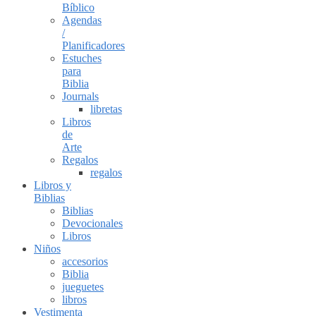
Bíblico
Agendas
/
Planificadores
Estuches
para
Biblia
Journals
libretas
Libros
de
Arte
Regalos
regalos
Libros y
Biblias
Biblias
Devocionales
Libros
Niños
accesorios
Biblia
jueguetes
libros
Vestimenta