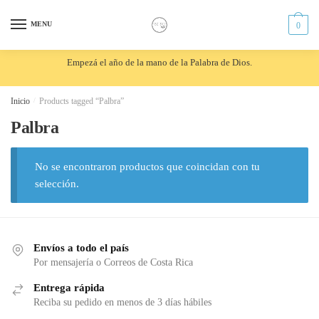
Skip
Skip
to
to
MENU
0
navigation
content
Empezá el año de la mano de la Palabra de Dios.
Inicio
/
Products tagged “Palbra”
Palbra
No se encontraron productos que coincidan con tu
selección.
Envíos a todo el país
Por mensajería o Correos de Costa Rica
Entrega rápida
Reciba su pedido en menos de 3 días hábiles