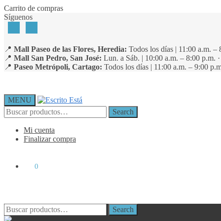
Skip
Skip
Carrito de compras
to
to
Síguenos
navigation
content
📍
Mall Paseo de las Flores, Heredia:
Todos los días | 11:00 a.m. – 
📍
Mall San Pedro, San José:
Lun. a Sáb. | 10:00 a.m. – 8:00 p.m. 
📍
Paseo Metrópoli, Cartago:
Todos los días | 11:00 a.m. – 9:00 p.m
MENU
Search
Search
for:
Mi cuenta
Finalizar compra
₡
0
0
Search
Search
for: