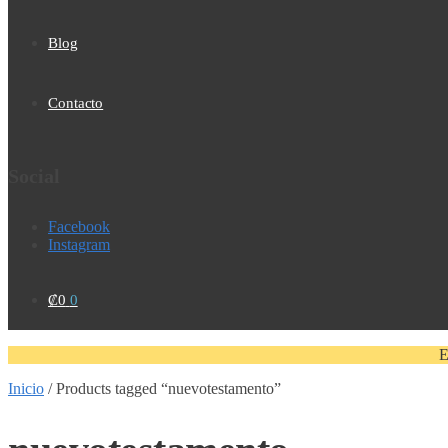
Blog
Contacto
Social
Facebook
Instagram
₡
0
0
E
Inicio
/
Products tagged “nuevotestamento”