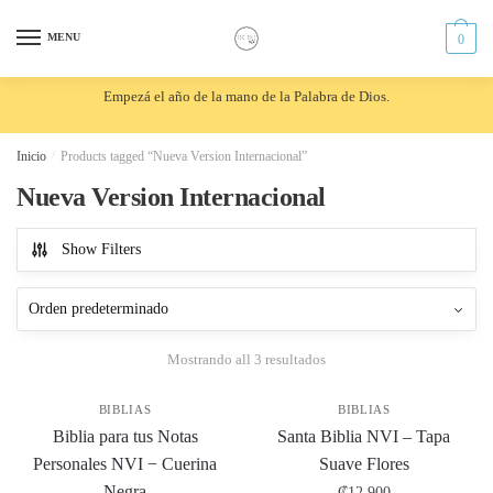
Skip
Skip
to
to
MENU
0
navigation
content
Empezá el año de la mano de la Palabra de Dios.
Inicio
/
Products tagged “Nueva Version Internacional”
Nueva Version Internacional
Show Filters
Mostrando all 3 resultados
BIBLIAS
BIBLIAS
Biblia para tus Notas
Santa Biblia NVI – Tapa
Personales NVI − Cuerina
Suave Flores
Negra
₡
12,900