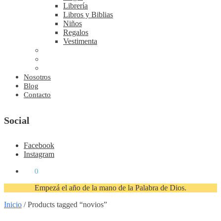
Librería
Libros y Biblias
Niños
Regalos
Vestimenta
Nosotros
Blog
Contacto
Social
Facebook
Instagram
₡
0
0
Empezá el año de la mano de la Palabra de Dios.
Inicio
/
Products tagged “novios”