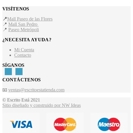
VISÍTENOS
📍
Mall Paseo de las Flores
📍
Mall San Pedro
📍
Paseo Metrópoli
¿NECESITA AYUDA?
Mi Cuenta
Contacto
SÍGANOS
CONTÁCTENOS
📧
ventas@escritoestatienda.com
© Escrito Está 2021
Sitio diseñado y construido por NW Ideas