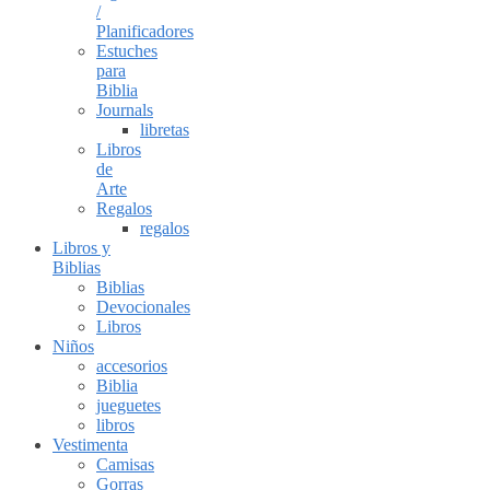
/
Planificadores
Estuches
para
Biblia
Journals
libretas
Libros
de
Arte
Regalos
regalos
Libros y
Biblias
Biblias
Devocionales
Libros
Niños
accesorios
Biblia
jueguetes
libros
Vestimenta
Camisas
Gorras