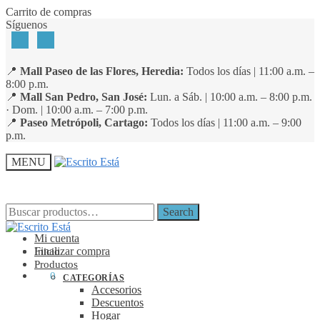
Skip
Skip
Carrito de compras
to
to
Síguenos
navigation
content
📍
Mall Paseo de las Flores, Heredia:
Todos los días | 11:00 a.m. –
8:00 p.m.
📍
Mall San Pedro, San José:
Lun. a Sáb. | 10:00 a.m. – 8:00 p.m.
· Dom. | 10:00 a.m. – 7:00 p.m.
📍
Paseo Metrópoli, Cartago:
Todos los días | 11:00 a.m. – 9:00
p.m.
MENU
Search
Search
Search
Search
for:
for:
Mi cuenta
Finalizar compra
Inicio
Productos
₡
0
0
CATEGORÍAS
Accesorios
Descuentos
Hogar