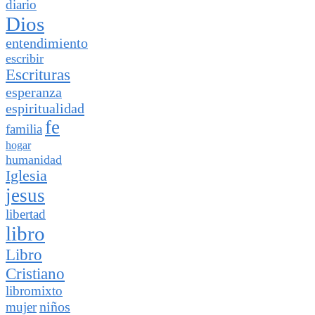
diario
Dios
entendimiento
escribir
Escrituras
esperanza
espiritualidad
fe
familia
hogar
humanidad
Iglesia
jesus
libertad
libro
Libro
Cristiano
libromixto
niños
mujer