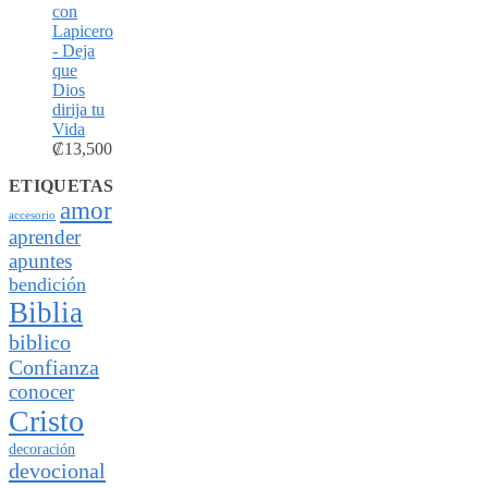
con
Lapicero
- Deja
que
Dios
dirija tu
Vida
₡
13,500
ETIQUETAS
amor
accesorio
aprender
apuntes
bendición
Biblia
biblico
Confianza
conocer
Cristo
decoración
devocional