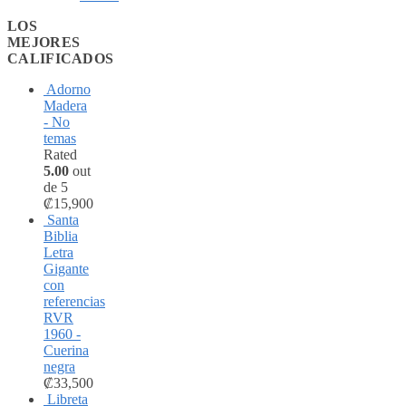
LOS
MEJORES
CALIFICADOS
Adorno
Madera
- No
temas
Rated
5.00
out
de 5
₡
15,900
Santa
Biblia
Letra
Gigante
con
referencias
RVR
1960 -
Cuerina
negra
₡
33,500
Libreta