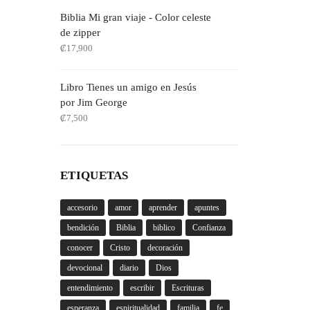
Biblia Mi gran viaje - Color celeste
de zipper
₡
17,900
Libro Tienes un amigo en Jesús
por Jim George
₡
7,500
ETIQUETAS
accesorio
amor
aprender
apuntes
bendición
Biblia
biblico
Confianza
conocer
Cristo
decoración
devocional
diario
Dios
entendimiento
escribir
Escrituras
esperanza
espiritualidad
familia
fe