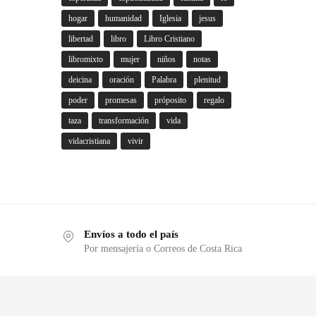
hogar
humanidad
Iglesia
jesus
libertad
libro
Libro Cristiano
libromixto
mujer
niños
notas
deicina
oración
Palabra
plenitud
poder
promesas
próposito
regalo
taza
transformación
vida
vidacristiana
vivir
Envíos a todo el país
Por mensajería o Correos de Costa Rica