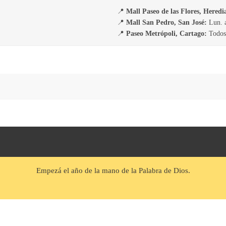
📍
Mall Paseo de las Flores, Heredi
📍
Mall San Pedro, San José:
Lun. a
📍
Paseo Metrópoli, Cartago:
Todos 
Empezá el año de la mano de la Palabra de Dios.