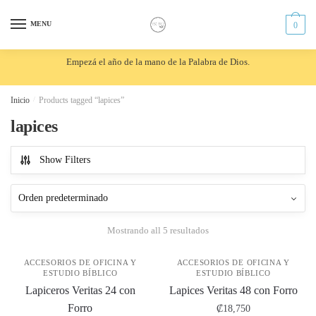
Skip
Skip
to
to
MENU
0
navigation
content
Empezá el año de la mano de la Palabra de Dios.
Inicio
/
Products tagged “lapices”
lapices
Show Filters
Mostrando all 5 resultados
ACCESORIOS DE OFICINA Y
ACCESORIOS DE OFICINA Y
ESTUDIO BÍBLICO
ESTUDIO BÍBLICO
Lapiceros Veritas 24 con
Lapices Veritas 48 con Forro
Forro
₡
18,750