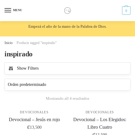
Skip
Skip
to
to
MENU
0
navigation
content
Empezá el año de la mano de la Palabra de Dios.
Inicio
/
Products tagged “inspirado”
inspirado
Show Filters
Mostrando all 4 resultados
DEVOCIONALES
DEVOCIONALES
Devocional – Jesús en rojo
Devocional – Los Elegidos:
Libro Cuatro
₡
13,500
₡
12,500