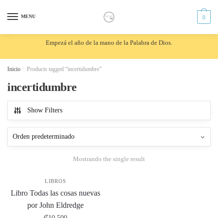
Skip
Skip
to
to
MENU
0
navigation
content
Empezá el año de la mano de la Palabra de Dios.
Inicio
/
Products tagged “incertidumbre”
incertidumbre
Show Filters
Mostrando the single result
LIBROS
Libro Todas las cosas nuevas
por John Eldredge
₡
10,500