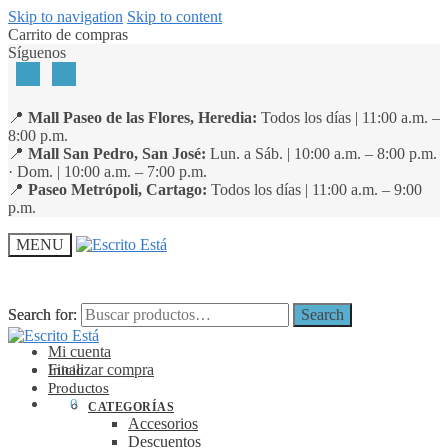
Skip to navigation
Skip to content
Carrito de compras
Síguenos
📍
Mall Paseo de las Flores, Heredia:
Todos los días | 11:00 a.m. –
8:00 p.m.
📍
Mall San Pedro, San José:
Lun. a Sáb. | 10:00 a.m. – 8:00 p.m.
· Dom. | 10:00 a.m. – 7:00 p.m.
📍
Paseo Metrópoli, Cartago:
Todos los días | 11:00 a.m. – 9:00
p.m.
MENU
Search for:
Search for:
Search
Search
Mi cuenta
Finalizar compra
Inicio
Productos
₡
0
0
CATEGORÍAS
Accesorios
Descuentos