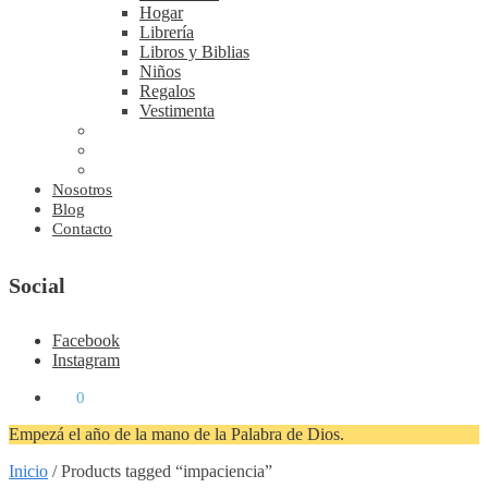
Hogar
Librería
Libros y Biblias
Niños
Regalos
Vestimenta
Nosotros
Blog
Contacto
Social
Facebook
Instagram
₡
0
0
Empezá el año de la mano de la Palabra de Dios.
Inicio
/
Products tagged “impaciencia”