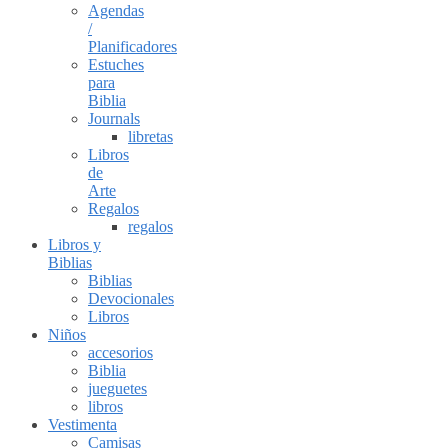
Agendas
/
Planificadores
Estuches
para
Biblia
Journals
libretas
Libros
de
Arte
Regalos
regalos
Libros y
Biblias
Biblias
Devocionales
Libros
Niños
accesorios
Biblia
jueguetes
libros
Vestimenta
Camisas