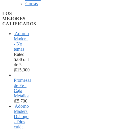
Gorras
LOS
MEJORES
CALIFICADOS
Adorno
Madera
- No
temas
Rated
5.00
out
de 5
₡
15,900
Promesas
de Fe -
Caja
Metálica
₡
5,700
Adorno
Madera
Diálogo
- Dios
cuida