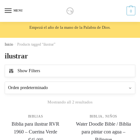
Skip
Skip
to
to
MENU
0
navigation
content
Empezá el año de la mano de la Palabra de Dios.
Inicio
/
Products tagged “ilustrar”
ilustrar
Show Filters
Mostrando all 2 resultados
,
BIBLIAS
BIBLIA
NIÑOS
Biblia para ilustrar RVR
Water Doodle Bible / Biblia
1960 – Cuerina Verde
para pintar con agua –
Bilingue
₡
45,000