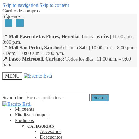
Skip to navigation
Skip to content
Carrito de compras
Síguenos
📍
Mall Paseo de las Flores, Heredia:
Todos los días | 11:00 a.m. –
8:00 p.m.
📍
Mall San Pedro, San José:
Lun. a Sáb. | 10:00 a.m. – 8:00 p.m.
· Dom. | 10:00 a.m. – 7:00 p.m.
📍
Paseo Metrópoli, Cartago:
Todos los días | 11:00 a.m. – 9:00
p.m.
MENU
Search for:
Search for:
Search
Search
Mi cuenta
Finalizar compra
Inicio
Productos
CATEGORÍAS
Accesorios
Descuentos