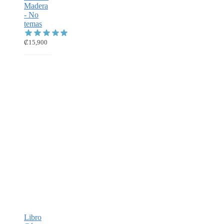
Madera
- No
temas
₡
15,900
Libro