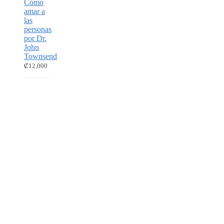
Cómo
amar a
las
personas
por Dr.
John
Townsend
₡
12,000