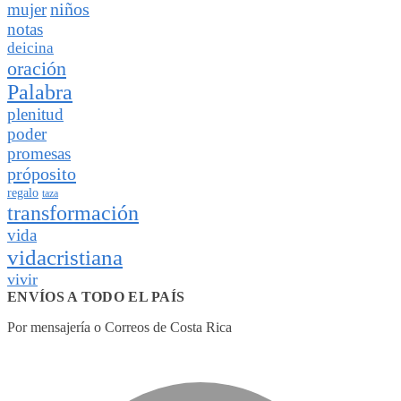
niños
mujer
notas
deicina
oración
Palabra
plenitud
poder
promesas
próposito
regalo
taza
transformación
vida
vidacristiana
vivir
ENVÍOS A TODO EL PAÍS
Por mensajería o Correos de Costa Rica