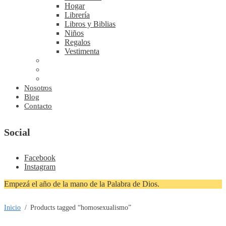
Hogar
Librería
Libros y Biblias
Niños
Regalos
Vestimenta
Nosotros
Blog
Contacto
Social
Facebook
Instagram
Empezá el año de la mano de la Palabra de Dios.
Inicio
/
Products tagged “homosexualismo”