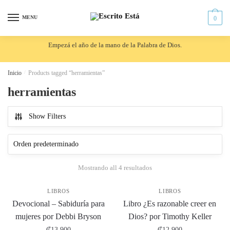
Skip
Skip
to
to
MENU
0
navigation
content
Empezá el año de la mano de la Palabra de Dios.
Inicio
/
Products tagged “herramientas”
herramientas
Show Filters
Mostrando all 4 resultados
LIBROS
LIBROS
Devocional – Sabiduría para
Libro ¿Es razonable creer en
mujeres por Debbi Bryson
Dios? por Timothy Keller
₡
13,900
₡
12,900