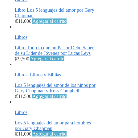
Libro Los 5 lenguajes del amor por Gary
Chapman
₡
11,000
Agregar al carrito
Libros
Libro Todo lo que un Pastor Debe Saber
de su Líder de Jóvenes por Lucas Leys
₡
9,500
Agregar al carrito
Libros
,
Libros y Biblias
Los 5 lenguajes del amor de los niños por
Gary Chapman y Ross Campbell
₡
11,500
Agregar al carrito
Libros
Los 5 lenguajes del amor para hombres
por Gary Chapman
₡
11,000
Agregar al carrito