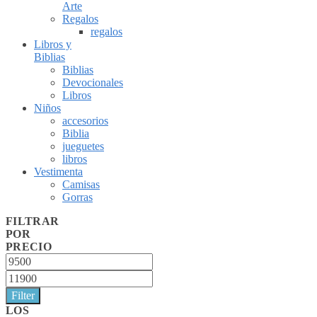
Arte
Regalos
regalos
Libros y
Biblias
Biblias
Devocionales
Libros
Niños
accesorios
Biblia
jueguetes
libros
Vestimenta
Camisas
Gorras
FILTRAR
POR
PRECIO
Min
price
Max
price
Filter
LOS