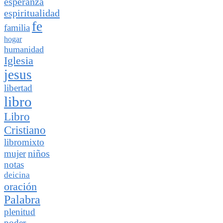
esperanza
espiritualidad
fe
familia
hogar
humanidad
Iglesia
jesus
libertad
libro
Libro
Cristiano
libromixto
niños
mujer
notas
deicina
oración
Palabra
plenitud
poder