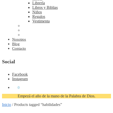
Librería
Libros y Biblias
Niños
Regalos
Vestimenta
Nosotros
Blog
Contacto
Social
Facebook
Instagram
₡
0
0
Empezá el año de la mano de la Palabra de Dios.
Inicio
/
Products tagged “habilidades”