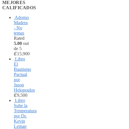
MEJORES
CALIFICADOS
Adorno
Madera
- No
temas
Rated
5.00
out
de 5
₡
15,900
Libro
El
Bautismo
Pactual
por
Jason
Helopoulos
₡
9,500
Libro
Sube la
Temperatura
por Dr.
Kevin
Leman