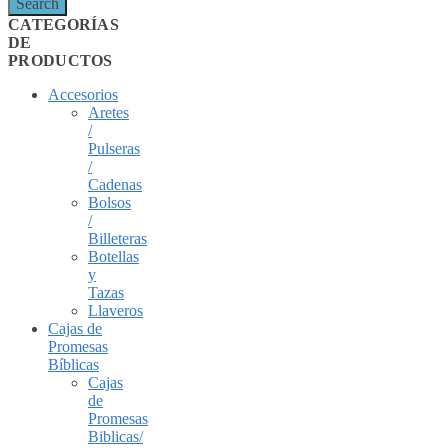
Search
CATEGORÍAS
DE
PRODUCTOS
Accesorios
Aretes
/
Pulseras
/
Cadenas
Bolsos
/
Billeteras
Botellas
y
Tazas
Llaveros
Cajas de
Promesas
Bíblicas
Cajas
de
Promesas
Biblicas/