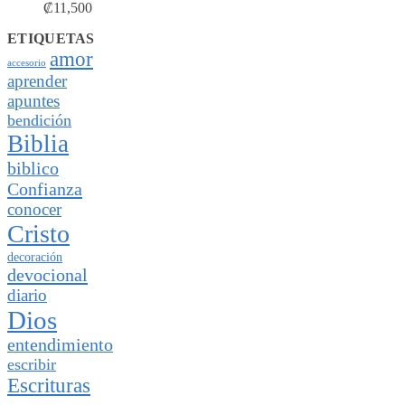
₡
11,500
ETIQUETAS
amor
accesorio
aprender
apuntes
bendición
Biblia
biblico
Confianza
conocer
Cristo
decoración
devocional
diario
Dios
entendimiento
escribir
Escrituras