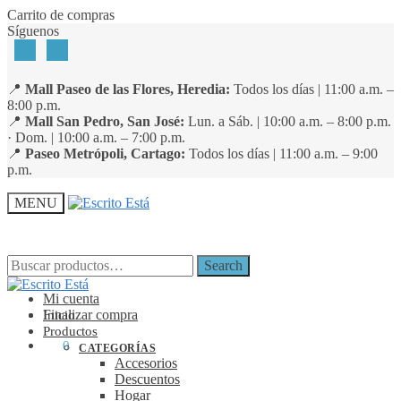
Skip
Skip
Carrito de compras
to
to
Síguenos
navigation
content
📍
Mall Paseo de las Flores, Heredia:
Todos los días | 11:00 a.m. –
8:00 p.m.
📍
Mall San Pedro, San José:
Lun. a Sáb. | 10:00 a.m. – 8:00 p.m.
· Dom. | 10:00 a.m. – 7:00 p.m.
📍
Paseo Metrópoli, Cartago:
Todos los días | 11:00 a.m. – 9:00
p.m.
MENU
Search
Search
Search
Search
for:
for:
Mi cuenta
Finalizar compra
Inicio
Productos
₡
0
0
CATEGORÍAS
Accesorios
Descuentos
Hogar