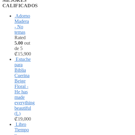
MEJORES
CALIFICADOS
Adorno
Madera
- No
temas
Rated
5.00
out
de 5
₡
15,900
Estuche
para
Biblia
Cuerina
Beige
Floral -
He has
made
everything
beautiful
(L)
₡
19,000
Libro
Tiempo