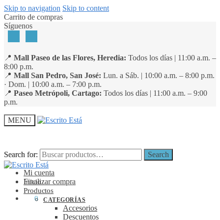
Skip to navigation
Skip to content
Carrito de compras
Síguenos
📍
Mall Paseo de las Flores, Heredia:
Todos los días | 11:00 a.m. –
8:00 p.m.
📍
Mall San Pedro, San José:
Lun. a Sáb. | 10:00 a.m. – 8:00 p.m.
· Dom. | 10:00 a.m. – 7:00 p.m.
📍
Paseo Metrópoli, Cartago:
Todos los días | 11:00 a.m. – 9:00
p.m.
MENU
Search for:
Search for:
Search
Search
Mi cuenta
Finalizar compra
Inicio
Productos
₡
0
0
CATEGORÍAS
Accesorios
Descuentos