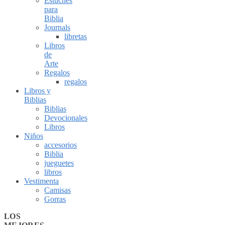
Estuches
para
Biblia
Journals
libretas
Libros
de
Arte
Regalos
regalos
Libros y
Biblias
Biblias
Devocionales
Libros
Niños
accesorios
Biblia
jueguetes
libros
Vestimenta
Camisas
Gorras
LOS