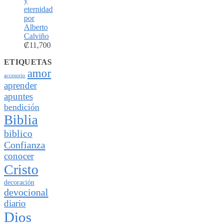
y
eternidad
por
Alberto
Calviño
₡
11,700
ETIQUETAS
amor
accesorio
aprender
apuntes
bendición
Biblia
biblico
Confianza
conocer
Cristo
decoración
devocional
diario
Dios