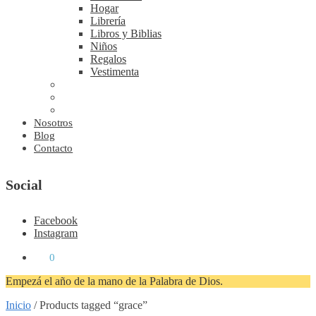
Hogar
Librería
Libros y Biblias
Niños
Regalos
Vestimenta
Nosotros
Blog
Contacto
Social
Facebook
Instagram
₡
0
0
Empezá el año de la mano de la Palabra de Dios.
Inicio
/
Products tagged “grace”