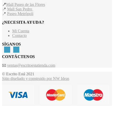
📍
Mall Paseo de las Flores
📍
Mall San Pedro
📍
Paseo Metrópoli
¿NECESITA AYUDA?
Mi Cuenta
Contacto
SÍGANOS
CONTÁCTENOS
📧
ventas@escritoestatienda.com
© Escrito Está 2021
Sitio diseñado y construido por NW Ideas