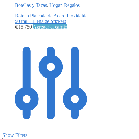
Botellas y Tazas
,
Hogar
,
Regalos
Botella Plateada de Acero Inoxidable
503ml – Llena de Stickers
₡
15,750
Agregar al carrito
Show Filters