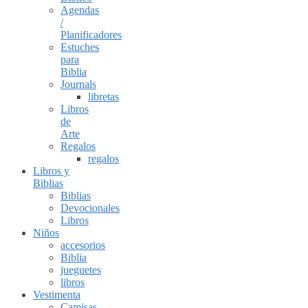
Agendas
/
Planificadores
Estuches
para
Biblia
Journals
libretas
Libros
de
Arte
Regalos
regalos
Libros y
Biblias
Biblias
Devocionales
Libros
Niños
accesorios
Biblia
jueguetes
libros
Vestimenta
Camisas