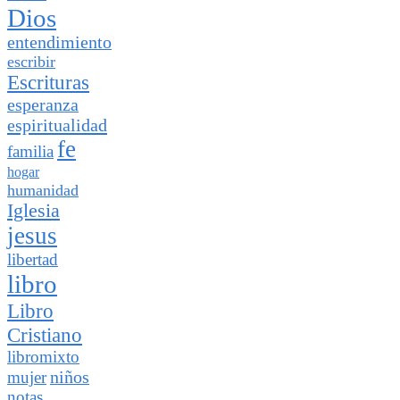
Dios
entendimiento
escribir
Escrituras
esperanza
espiritualidad
fe
familia
hogar
humanidad
Iglesia
jesus
libertad
libro
Libro
Cristiano
libromixto
niños
mujer
notas