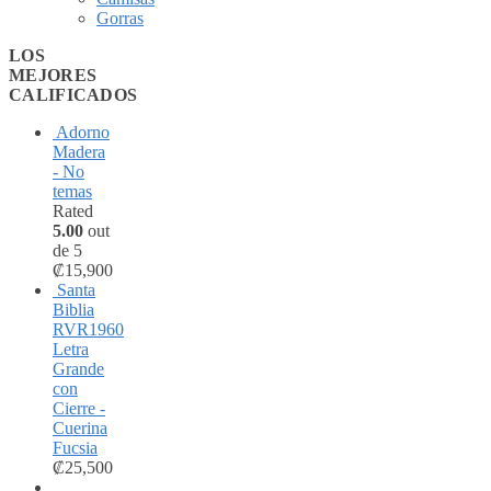
Gorras
LOS
MEJORES
CALIFICADOS
Adorno
Madera
- No
temas
Rated
5.00
out
de 5
₡
15,900
Santa
Biblia
RVR1960
Letra
Grande
con
Cierre -
Cuerina
Fucsia
₡
25,500