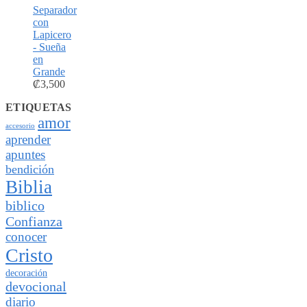
Separador
con
Lapicero
- Sueña
en
Grande
₡
3,500
ETIQUETAS
amor
accesorio
aprender
apuntes
bendición
Biblia
biblico
Confianza
conocer
Cristo
decoración
devocional
diario