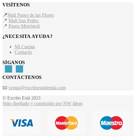
VISÍTENOS
📍
Mall Paseo de las Flores
📍
Mall San Pedro
📍
Paseo Metrópoli
¿NECESITA AYUDA?
Mi Cuenta
Contacto
SÍGANOS
CONTÁCTENOS
📧
ventas@escritoestatienda.com
© Escrito Está 2021
Sitio diseñado y construido por NW Ideas