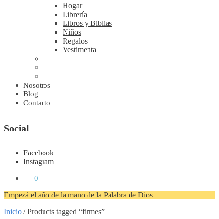
Hogar
Librería
Libros y Biblias
Niños
Regalos
Vestimenta
Nosotros
Blog
Contacto
Social
Facebook
Instagram
₡
0
0
Empezá el año de la mano de la Palabra de Dios.
Inicio
/
Products tagged “firmes”