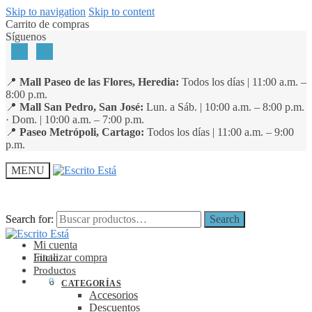
Skip to navigation
Skip to content
Carrito de compras
Síguenos
📍
Mall Paseo de las Flores, Heredia:
Todos los días | 11:00 a.m. –
8:00 p.m.
📍
Mall San Pedro, San José:
Lun. a Sáb. | 10:00 a.m. – 8:00 p.m.
· Dom. | 10:00 a.m. – 7:00 p.m.
📍
Paseo Metrópoli, Cartago:
Todos los días | 11:00 a.m. – 9:00
p.m.
MENU
Search for:
Search for:
Search
Search
Mi cuenta
Finalizar compra
Inicio
Productos
₡
0
0
CATEGORÍAS
Accesorios
Descuentos