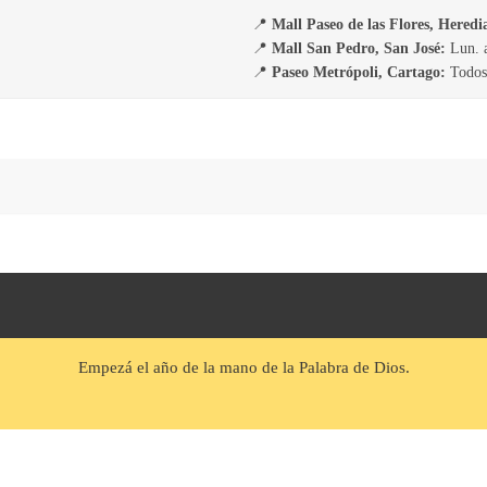
📍
Mall Paseo de las Flores, Heredi
📍
Mall San Pedro, San José:
Lun. a
📍
Paseo Metrópoli, Cartago:
Todos 
Empezá el año de la mano de la Palabra de Dios.