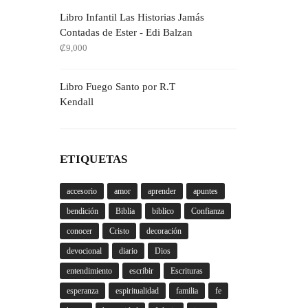
Libro Infantil Las Historias Jamás
Contadas de Ester - Edi Balzan
₡
9,000
Libro Fuego Santo por R.T
Kendall
ETIQUETAS
accesorio
amor
aprender
apuntes
bendición
Biblia
biblico
Confianza
conocer
Cristo
decoración
devocional
diario
Dios
entendimiento
escribir
Escrituras
esperanza
espiritualidad
familia
fe