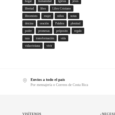
hogar
humanidad
Iglesia
jesus
libertad
libro
Libro Cristiano
libromixto
mujer
niños
notas
deicina
oración
Palabra
plenitud
poder
promesas
próposito
regalo
taza
transformación
vida
vidacristiana
vivir
Envíos a todo el país
Por mensajería o Correos de Costa Rica
VISÍTENOS
¿NECES