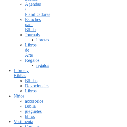
Agendas
/
Planificadores
Estuches
para
Biblia
Journals
libretas
Libros
de
Arte
Regalos
regalos
Libros y
Biblias
Biblias
Devocionales
Libros
Niños
accesorios
Biblia
jueguetes
libros
Vestimenta
Camisas