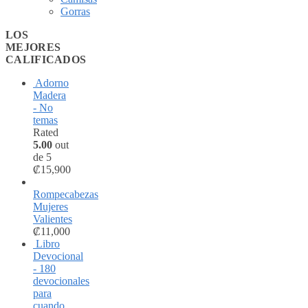
Gorras
LOS
MEJORES
CALIFICADOS
Adorno
Madera
- No
temas
Rated
5.00
out
de 5
₡
15,900
Rompecabezas
Mujeres
Valientes
₡
11,000
Libro
Devocional
- 180
devocionales
para
cuando