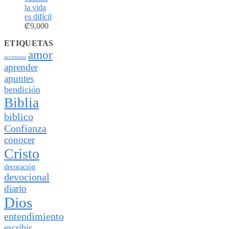
la vida
es difícil
₡
9,000
ETIQUETAS
amor
accesorio
aprender
apuntes
bendición
Biblia
biblico
Confianza
conocer
Cristo
decoración
devocional
diario
Dios
entendimiento
escribir