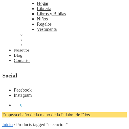
Hogar
Librería
Libros y Biblias
Niños
Regalos
Vestimenta
Nosotros
Blog
Contacto
Social
Facebook
Instagram
₡
0
0
Empezá el año de la mano de la Palabra de Dios.
Inicio
/
Products tagged “ejecución”