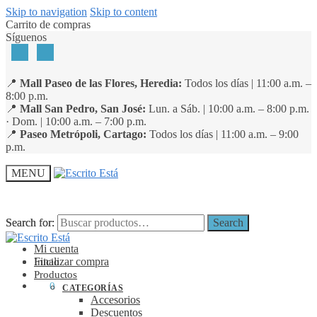
Skip to navigation
Skip to content
Carrito de compras
Síguenos
📍
Mall Paseo de las Flores, Heredia:
Todos los días | 11:00 a.m. –
8:00 p.m.
📍
Mall San Pedro, San José:
Lun. a Sáb. | 10:00 a.m. – 8:00 p.m.
· Dom. | 10:00 a.m. – 7:00 p.m.
📍
Paseo Metrópoli, Cartago:
Todos los días | 11:00 a.m. – 9:00
p.m.
MENU
Search for:
Search for:
Search
Search
Mi cuenta
Finalizar compra
Inicio
Productos
₡
0
0
CATEGORÍAS
Accesorios
Descuentos