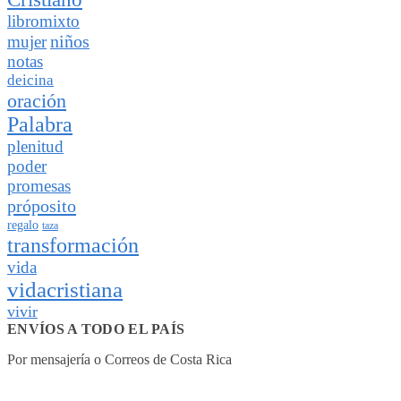
libromixto
niños
mujer
notas
deicina
oración
Palabra
plenitud
poder
promesas
próposito
regalo
taza
transformación
vida
vidacristiana
vivir
ENVÍOS A TODO EL PAÍS
Por mensajería o Correos de Costa Rica