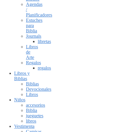
Agendas
/
Planificadores
Estuches
para
Biblia
Journals
libretas
Libros
de
Arte
Regalos
regalos
Libros y
Biblias
Biblias
Devocionales
Libros
Niños
accesorios
Biblia
jueguetes
libros
Vestimenta
Camisas