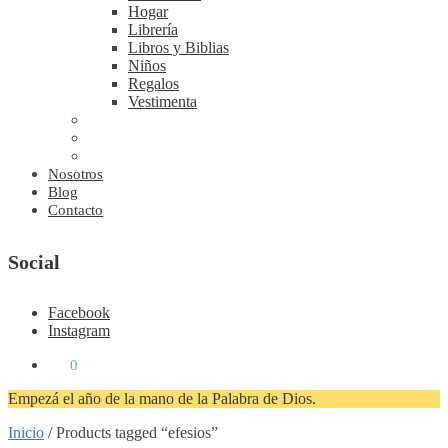
Hogar
Librería
Libros y Biblias
Niños
Regalos
Vestimenta
Nosotros
Blog
Contacto
Social
Facebook
Instagram
₡
0
0
Empezá el año de la mano de la Palabra de Dios.
Inicio
/
Products tagged “efesios”