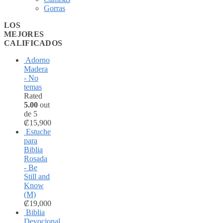
Gorras
LOS
MEJORES
CALIFICADOS
Adorno
Madera
- No
temas
Rated
5.00
out
de 5
₡
15,900
Estuche
para
Biblia
Rosada
- Be
Still and
Know
(M)
₡
19,000
Biblia
Devocional