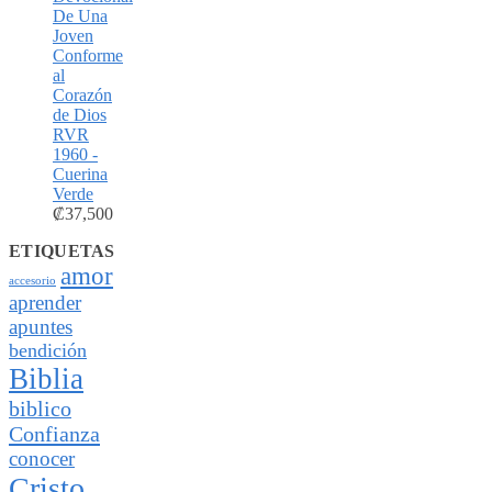
De Una
Joven
Conforme
al
Corazón
de Dios
RVR
1960 -
Cuerina
Verde
₡
37,500
ETIQUETAS
amor
accesorio
aprender
apuntes
bendición
Biblia
biblico
Confianza
conocer
Cristo