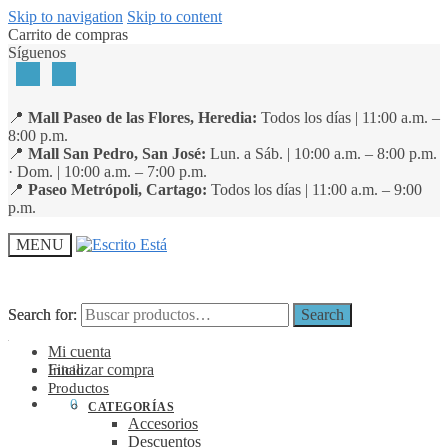
Skip to navigation
Skip to content
Carrito de compras
Síguenos
📍
Mall Paseo de las Flores, Heredia:
Todos los días | 11:00 a.m. –
8:00 p.m.
📍
Mall San Pedro, San José:
Lun. a Sáb. | 10:00 a.m. – 8:00 p.m.
· Dom. | 10:00 a.m. – 7:00 p.m.
📍
Paseo Metrópoli, Cartago:
Todos los días | 11:00 a.m. – 9:00
p.m.
MENU
Search for:
Search for:
Search
Search
Mi cuenta
Finalizar compra
Inicio
Productos
₡
0
0
CATEGORÍAS
Accesorios
Descuentos