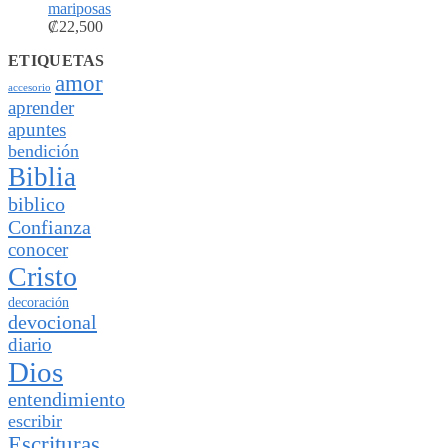
mariposas
₡
22,500
ETIQUETAS
amor
accesorio
aprender
apuntes
bendición
Biblia
biblico
Confianza
conocer
Cristo
decoración
devocional
diario
Dios
entendimiento
escribir
Escrituras