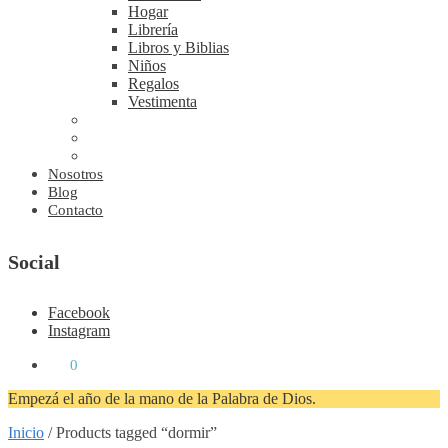
Hogar
Librería
Libros y Biblias
Niños
Regalos
Vestimenta
Nosotros
Blog
Contacto
Social
Facebook
Instagram
₡
0
0
Empezá el año de la mano de la Palabra de Dios.
Inicio
/
Products tagged “dormir”