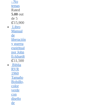
- No
temas
Rated
5.00
out
de 5
₡
15,900
Libro
Manual
de
liberación
y guerra
espiritual
por John
Eckhardt
₡
11,500
Biblia
RVR
1960
Tamaño
Bolsillo,
color
verde
con
diseño
de