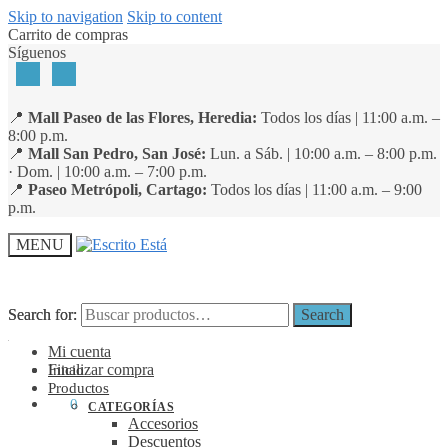
Skip to navigation
Skip to content
Carrito de compras
Síguenos
📍
Mall Paseo de las Flores, Heredia:
Todos los días | 11:00 a.m. –
8:00 p.m.
📍
Mall San Pedro, San José:
Lun. a Sáb. | 10:00 a.m. – 8:00 p.m.
· Dom. | 10:00 a.m. – 7:00 p.m.
📍
Paseo Metrópoli, Cartago:
Todos los días | 11:00 a.m. – 9:00
p.m.
MENU
Search for:
Search for:
Search
Search
Mi cuenta
Finalizar compra
Inicio
Productos
₡
0
0
CATEGORÍAS
Accesorios
Descuentos