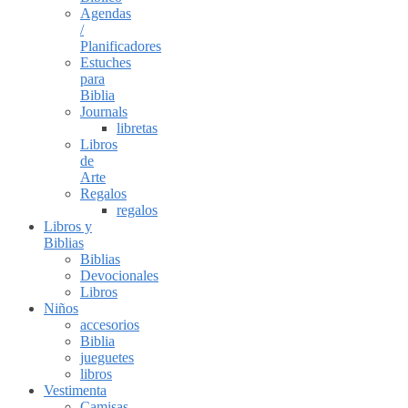
Agendas
/
Planificadores
Estuches
para
Biblia
Journals
libretas
Libros
de
Arte
Regalos
regalos
Libros y
Biblias
Biblias
Devocionales
Libros
Niños
accesorios
Biblia
jueguetes
libros
Vestimenta
Camisas