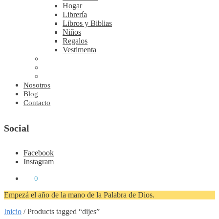
Hogar
Librería
Libros y Biblias
Niños
Regalos
Vestimenta
Nosotros
Blog
Contacto
Social
Facebook
Instagram
₡
0
0
Empezá el año de la mano de la Palabra de Dios.
Inicio
/
Products tagged “dijes”