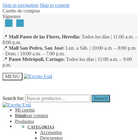
Skip to navigation
Skip to content
Carrito de compras
Síguenos
📍
Mall Paseo de las Flores, Heredia:
Todos los días | 11:00 a.m. –
8:00 p.m.
📍
Mall San Pedro, San José:
Lun. a Sáb. | 10:00 a.m. – 8:00 p.m.
· Dom. | 10:00 a.m. – 7:00 p.m.
📍
Paseo Metrópoli, Cartago:
Todos los días | 11:00 a.m. – 9:00
p.m.
MENU
Search for:
Search for:
Search
Search
Mi cuenta
Finalizar compra
Inicio
Productos
₡
0
0
CATEGORÍAS
Accesorios
Descuentos