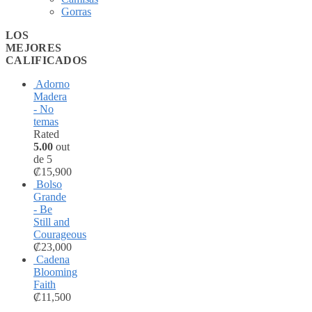
Gorras
LOS
MEJORES
CALIFICADOS
Adorno
Madera
- No
temas
Rated
5.00
out
de 5
₡
15,900
Bolso
Grande
- Be
Still and
Courageous
₡
23,000
Cadena
Blooming
Faith
₡
11,500