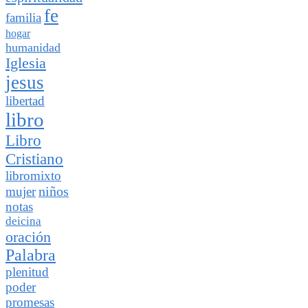
fe
familia
hogar
humanidad
Iglesia
jesus
libertad
libro
Libro
Cristiano
libromixto
niños
mujer
notas
deicina
oración
Palabra
plenitud
poder
promesas