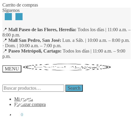
Skip
Skip
Carrito de compras
to
to
Síguenos
navigation
content
📍
Mall Paseo de las Flores, Heredia:
Todos los días | 11:00 a.m. –
8:00 p.m.
📍
Mall San Pedro, San José:
Lun. a Sáb. | 10:00 a.m. – 8:00 p.m.
· Dom. | 10:00 a.m. – 7:00 p.m.
📍
Paseo Metrópoli, Cartago:
Todos los días | 11:00 a.m. – 9:00
p.m.
MENU
Search
Search
Search
Search
for:
for:
Mi cuenta
Finalizar compra
₡
0
0