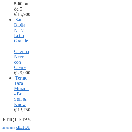
5.00
out
de 5
₡
15,900
Santa
Biblia
NTV
Letra
Grande
-
Cuerina
Negra
con
Cierre
₡
29,000
Termo
Taza
Morada
- Be
Still &
Know
₡
13,750
ETIQUETAS
amor
accesorio