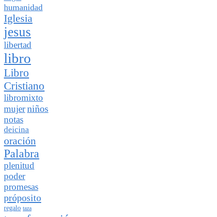
humanidad
Iglesia
jesus
libertad
libro
Libro
Cristiano
libromixto
niños
mujer
notas
deicina
oración
Palabra
plenitud
poder
promesas
próposito
regalo
taza