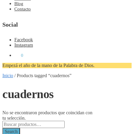
Blog
Contacto
Social
Facebook
Instagram
₡
0
0
Empezá el año de la mano de la Palabra de Dios.
Inicio
/
Products tagged “cuadernos”
cuadernos
No se encontraron productos que coincidan con
tu selección.
Search
for:
Search