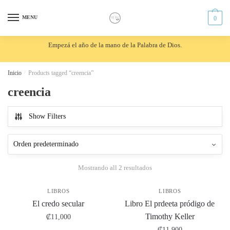
Skip
Skip
to
to
MENU
0
navigation
content
Empezá el año de la mano de la Palabra de Dios.
Inicio
/
Products tagged “creencia”
creencia
Show Filters
Mostrando all 2 resultados
LIBROS
LIBROS
El credo secular
Libro El prdeeta pródigo de
Timothy Keller
₡
11,000
₡
11,900