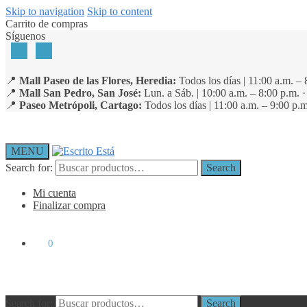
Skip to navigation
Skip to content
Carrito de compras
Síguenos
📍
Mall Paseo de las Flores, Heredia:
Todos los días | 11:00 a.m. – 
📍
Mall San Pedro, San José:
Lun. a Sáb. | 10:00 a.m. – 8:00 p.m. 
📍
Paseo Metrópoli, Cartago:
Todos los días | 11:00 a.m. – 9:00 p.m
MENU
Search for:
Search
Mi cuenta
Finalizar compra
₡
0
0
Search for:
Search