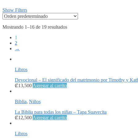
Show Filters
Mostrando 1–16 de 19 resultados
1
2
→
Libros
Devocional – El significado del matrimonio por Timothy y Kat
₡
13,500
Agregar al carrito
Biblia
,
Niños
La Biblia para todas los niñas – Tapa Suavecita
₡
12,500
Agregar al carrito
Libros