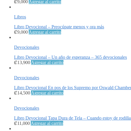
₡
9,000
Agregar al carrito
Libros
Libro Devocional – Preocúpate menos y ora más
₡
9,000
Agregar al carrito
Devocionales
Libro Devocional – Un año de esperanza – 365 devocionales
₡
13,900
Agregar al carrito
Devocionales
Libro Devocional En pos de los Supremo por Oswald Chambe
₡
14,500
Agregar al carrito
Devocionales
Libro Devocional Tapa Dura de Tela – Cuando estoy de rodillas
₡
11,000
Agregar al carrito