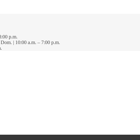
8:00 p.m.
· Dom. | 10:00 a.m. – 7:00 p.m.
.