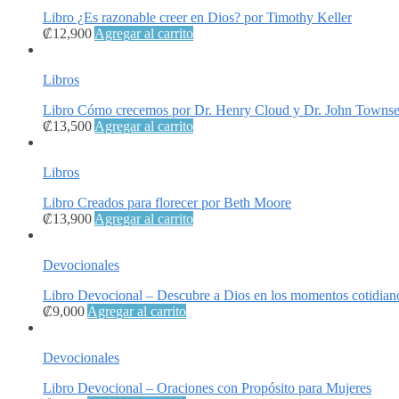
Libro ¿Es razonable creer en Dios? por Timothy Keller
₡
12,900
Agregar al carrito
Libros
Libro Cómo crecemos por Dr. Henry Cloud y Dr. John Towns
₡
13,500
Agregar al carrito
Libros
Libro Creados para florecer por Beth Moore
₡
13,900
Agregar al carrito
Devocionales
Libro Devocional – Descubre a Dios en los momentos cotidian
₡
9,000
Agregar al carrito
Devocionales
Libro Devocional – Oraciones con Propósito para Mujeres