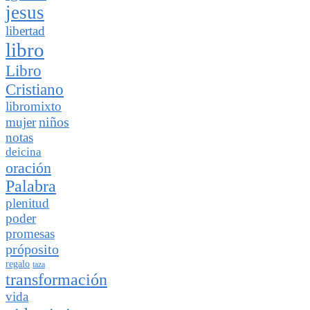
jesus
libertad
libro
Libro
Cristiano
libromixto
niños
mujer
notas
deicina
oración
Palabra
plenitud
poder
promesas
próposito
regalo
taza
transformación
vida