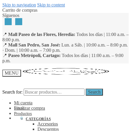
Skip to navigation
Skip to content
Carrito de compras
Síguenos
📍
Mall Paseo de las Flores, Heredia:
Todos los días | 11:00 a.m. –
8:00 p.m.
📍
Mall San Pedro, San José:
Lun. a Sáb. | 10:00 a.m. – 8:00 p.m.
· Dom. | 10:00 a.m. – 7:00 p.m.
📍
Paseo Metrópoli, Cartago:
Todos los días | 11:00 a.m. – 9:00
p.m.
MENU
Search for:
Search for:
Search
Search
Mi cuenta
Finalizar compra
Inicio
Productos
₡
0
0
CATEGORÍAS
Accesorios
Descuentos