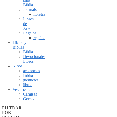
para
Biblia
Journals
libretas
Libros
de
Arte
Regalos
regalos
Libros y
Biblias
Biblias
Devocionales
Libros
Niños
accesorios
Biblia
jueguetes
libros
Vestimenta
Camisas
Gorras
FILTRAR
POR