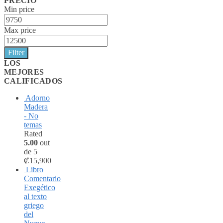
PRECIO
Min price
Max price
Filter
LOS
MEJORES
CALIFICADOS
Adorno
Madera
- No
temas
Rated
5.00
out
de 5
₡
15,900
Libro
Comentario
Exegético
al texto
griego
del