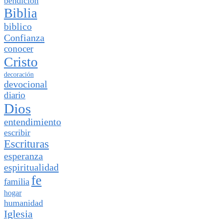
bendición
Biblia
biblico
Confianza
conocer
Cristo
decoración
devocional
diario
Dios
entendimiento
escribir
Escrituras
esperanza
espiritualidad
fe
familia
hogar
humanidad
Iglesia