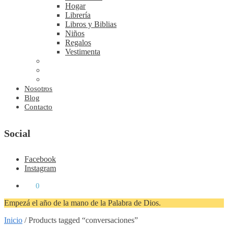
Hogar
Librería
Libros y Biblias
Niños
Regalos
Vestimenta
Nosotros
Blog
Contacto
Social
Facebook
Instagram
₡
0
0
Empezá el año de la mano de la Palabra de Dios.
Inicio
/
Products tagged “conversaciones”