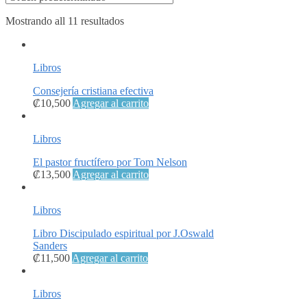
Mostrando all 11 resultados
Libros
Consejería cristiana efectiva
₡
10,500
Agregar al carrito
Libros
El pastor fructífero por Tom Nelson
₡
13,500
Agregar al carrito
Libros
Libro Discipulado espiritual por J.Oswald
Sanders
₡
11,500
Agregar al carrito
Libros