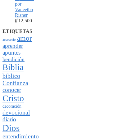
por
Vaneetha
Risner
₡
12,500
ETIQUETAS
amor
accesorio
aprender
apuntes
bendición
Biblia
biblico
Confianza
conocer
Cristo
decoración
devocional
diario
Dios
entendimiento