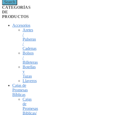
Search
CATEGORÍAS
DE
PRODUCTOS
Accesorios
Aretes
/
Pulseras
/
Cadenas
Bolsos
/
Billeteras
Botellas
y
Tazas
Llaveros
Cajas de
Promesas
Bíblicas
Cajas
de
Promesas
Biblicas/