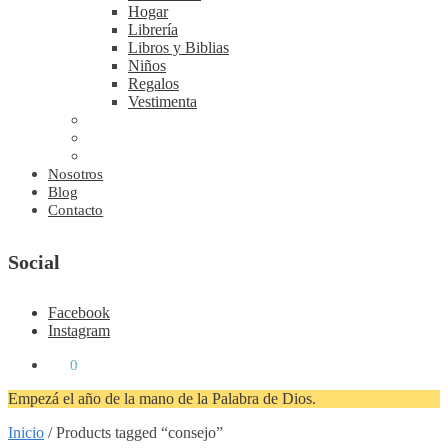
Hogar
Librería
Libros y Biblias
Niños
Regalos
Vestimenta
Nosotros
Blog
Contacto
Social
Facebook
Instagram
₡
0
0
Empezá el año de la mano de la Palabra de Dios.
Inicio
/
Products tagged “consejo”