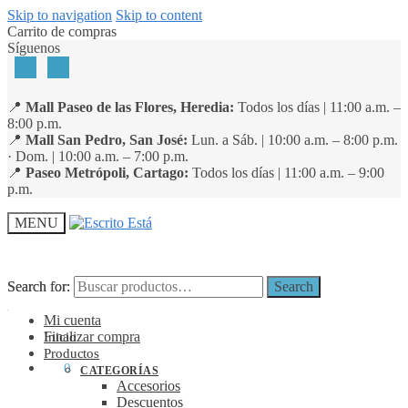
Skip to navigation
Skip to content
Carrito de compras
Síguenos
📍
Mall Paseo de las Flores, Heredia:
Todos los días | 11:00 a.m. –
8:00 p.m.
📍
Mall San Pedro, San José:
Lun. a Sáb. | 10:00 a.m. – 8:00 p.m.
· Dom. | 10:00 a.m. – 7:00 p.m.
📍
Paseo Metrópoli, Cartago:
Todos los días | 11:00 a.m. – 9:00
p.m.
MENU
Search for:
Search for:
Search
Search
Mi cuenta
Finalizar compra
Inicio
Productos
₡
0
0
CATEGORÍAS
Accesorios
Descuentos