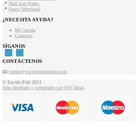
📍
Mall San Pedro
📍
Paseo Metrópoli
¿NECESITA AYUDA?
Mi Cuenta
Contacto
SÍGANOS
CONTÁCTENOS
📧
ventas@escritoestatienda.com
© Escrito Está 2021
Sitio diseñado y construido por NW Ideas