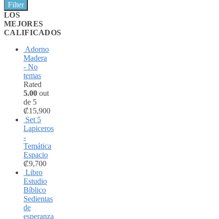
Filter
LOS
MEJORES
CALIFICADOS
Adorno
Madera
- No
temas
Rated
5.00
out
de 5
₡
15,900
Set 5
Lapiceros
-
Temática
Espacio
₡
9,700
Libro
Estudio
Bíblico
Sedientas
de
esperanza