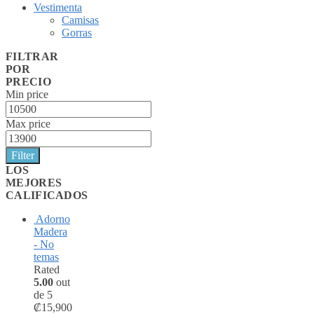
Vestimenta
Camisas
Gorras
FILTRAR
POR
PRECIO
Min price
Max price
Filter
LOS
MEJORES
CALIFICADOS
Adorno
Madera
- No
temas
Rated
5.00
out
de 5
₡
15,900