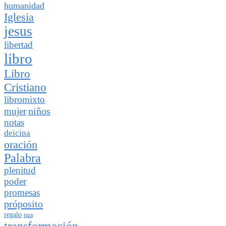
humanidad
Iglesia
jesus
libertad
libro
Libro
Cristiano
libromixto
niños
mujer
notas
deicina
oración
Palabra
plenitud
poder
promesas
próposito
regalo
taza
transformación