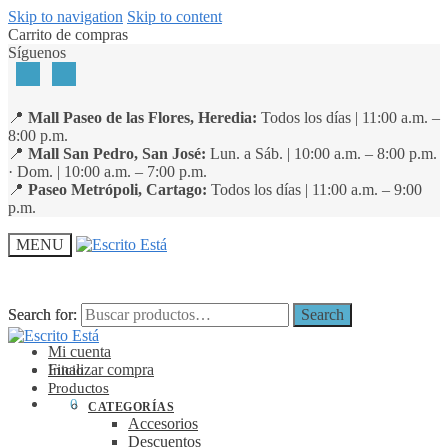
Skip to navigation
Skip to content
Carrito de compras
Síguenos
📍
Mall Paseo de las Flores, Heredia:
Todos los días | 11:00 a.m. –
8:00 p.m.
📍
Mall San Pedro, San José:
Lun. a Sáb. | 10:00 a.m. – 8:00 p.m.
· Dom. | 10:00 a.m. – 7:00 p.m.
📍
Paseo Metrópoli, Cartago:
Todos los días | 11:00 a.m. – 9:00
p.m.
MENU
Search for:
Search for:
Search
Search
Mi cuenta
Finalizar compra
Inicio
Productos
₡
0
0
CATEGORÍAS
Accesorios
Descuentos