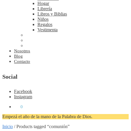
Hogar
Librería
Libros y Biblias
Niños
Regalos
Vestimenta
Nosotros
Blog
Contacto
Social
Facebook
Instagram
₡
0
0
Empezá el año de la mano de la Palabra de Dios.
Inicio
/
Products tagged “comunión”