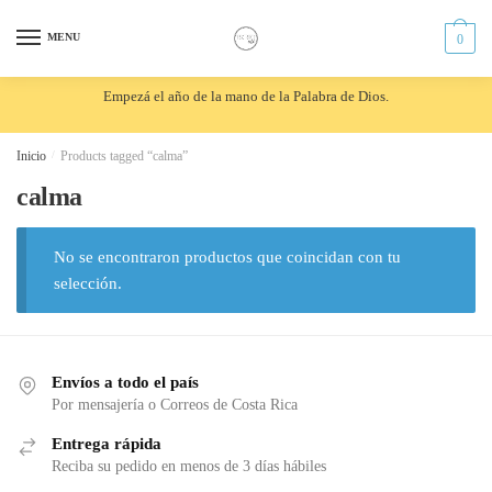
Skip
Skip
to
to
MENU
0
navigation
content
Empezá el año de la mano de la Palabra de Dios.
Inicio
/
Products tagged “calma”
calma
No se encontraron productos que coincidan con tu
selección.
Envíos a todo el país
Por mensajería o Correos de Costa Rica
Entrega rápida
Reciba su pedido en menos de 3 días hábiles