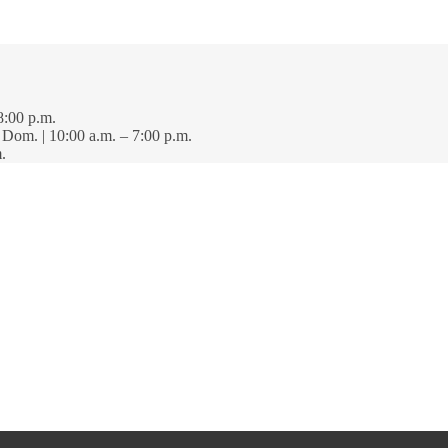
8:00 p.m.
· Dom. | 10:00 a.m. – 7:00 p.m.
.