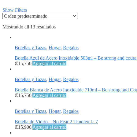
Show Filters
Mostrando all 13 resultados
Botellas y Tazas
,
Hogar
,
Regalos
Botella Azul de Acero Inoxidable 503ml – Be strong and cour
₡
15,750
Agregar al carrito
Botellas y Tazas
,
Hogar
,
Regalos
Botella Blanca de Acero Inoxidable 710ml – Be strong and Co
₡
15,750
Agregar al carrito
Botellas y Tazas
,
Hogar
,
Regalos
Botella de Vidrio – No Fear 2 Timoteo 1: 7
₡
15,900
Agregar al carrito