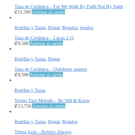
Taza de Cerámica – For We Walk By Faith Not By Sight
₡
11,500
Agregar al carrito
Botellas y Tazas
,
Hogar
,
Regalos
,
regalos
Taza de Cerámica – Lucas 2:11
₡
9,500
Agregar al carrito
Botellas y Tazas
,
Hogar
Taza de Cerámica – Quédense quietos
₡
9,500
Agregar al carrito
Botellas y Tazas
Termo Taza Morada – Be Still & Know
₡
13,750
Agregar al carrito
Botellas y Tazas
,
Hogar
,
Regalos
Tetera Azul – Rejoice Always