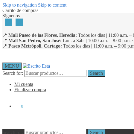
Skip to navigation
Skip to content
Carrito de compras
Síguenos
📍
Mall Paseo de las Flores, Heredia:
Todos los días | 11:00 a.m. – 
📍
Mall San Pedro, San José:
Lun. a Sáb. | 10:00 a.m. – 8:00 p.m. 
📍
Paseo Metrópoli, Cartago:
Todos los días | 11:00 a.m. – 9:00 p.m
MENU
Search for:
Search
Mi cuenta
Finalizar compra
₡
0
0
Search for:
Search