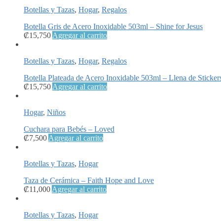
Botellas y Tazas
,
Hogar
,
Regalos
Botella Gris de Acero Inoxidable 503ml – Shine for Jesus
₡
15,750
Agregar al carrito
Botellas y Tazas
,
Hogar
,
Regalos
Botella Plateada de Acero Inoxidable 503ml – Llena de Sticker
₡
15,750
Agregar al carrito
Hogar
,
Niños
Cuchara para Bebés – Loved
₡
7,500
Agregar al carrito
Botellas y Tazas
,
Hogar
Taza de Cerámica – Faith Hope and Love
₡
11,000
Agregar al carrito
Botellas y Tazas
,
Hogar